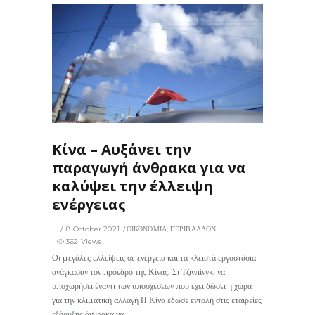
362
0
Κίνα – Αυξάνει την
παραγωγή άνθρακα για να
καλύψει την έλλειψη
ενέργειας
8 October 2021
ΟΙΚΟΝΟΜΙΑ
,
ΠΕΡΙΒΑΛΛΟΝ
362 Views
Οι μεγάλες ελλείψεις σε ενέργεια και τα κλειστά εργοστάσια
ανάγκασαν τον πρόεδρο της Κίνας, Σι Τζινπίνγκ, να
υποχωρήσει έναντι των υποσχέσεων που έχει δώσει η χώρα
για την κλιματική αλλαγή Η Κίνα έδωσε εντολή στις εταιρείες
εξόρυξης άνθρακα να...