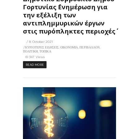
Γορτυνίας ΄΄Ενημέρωση για
την εξέλιξη των
αντιπλημμυρικών έργων
στις πυρόπληκτες περιοχές΄΄
8 October 2021
ΚΥΡΙΟΤΕΡΕΣ ΕΙΔΗΣΕΙΣ
,
ΟΙΚΟΝΟΜΙΑ
,
ΠΕΡΙΒΑΛΛΟΝ
,
ΠΟΛΙΤΙΚΗ
,
ΤΟΠΙΚΑ
347 Views
READ MORE
322
0