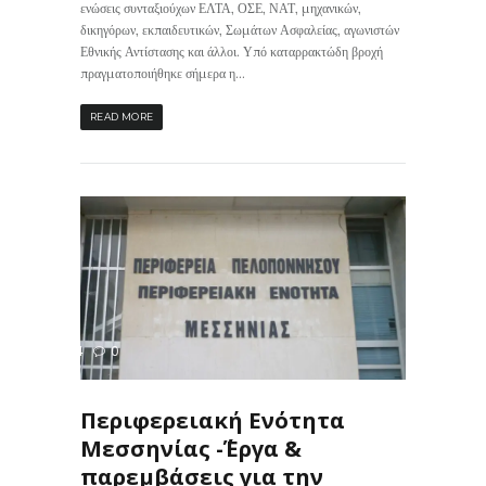
ενώσεις συνταξιούχων ΕΛΤΑ, ΟΣΕ, ΝΑΤ, μηχανικών,
δικηγόρων, εκπαιδευτικών, Σωμάτων Ασφαλείας, αγωνιστών
Εθνικής Αντίστασης και άλλοι. Υπό καταρρακτώδη βροχή
πραγματοποιήθηκε σήμερα η...
READ MORE
424
0
ΙΣ
Περιφερειακή Ενότητα
Μεσσηνίας -΄΄Έργα &
παρεμβάσεις για την