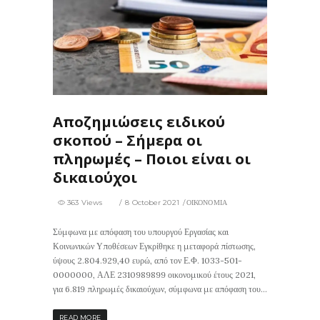
363
0
Αποζημιώσεις ειδικού
σκοπού – Σήμερα οι
πληρωμές – Ποιοι είναι οι
δικαιούχοι
363 Views
8 October 2021
ΟΙΚΟΝΟΜΙΑ
Σύμφωνα με απόφαση του υπουργού Εργασίας και
Κοινωνικών Υποθέσεων Εγκρίθηκε η μεταφορά πίστωσης,
ύψους 2.804.929,40 ευρώ, από τον Ε.Φ. 1033-501-
0000000, ΑΛΕ 2310989899 οικονομικού έτους 2021,
για 6.819 πληρωμές δικαιούχων, σύμφωνα με απόφαση του...
READ MORE