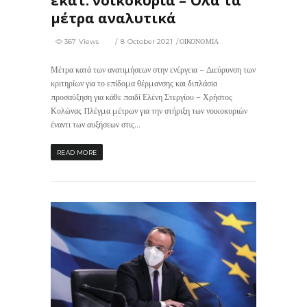
εκατ. νοικοκυριά – Όλα τα
μέτρα αναλυτικά
367 Views
8 October 2021
ΟΙΚΟΝΟΜΙΑ
Μέτρα κατά των ανατιμήσεων στην ενέργεια – Διεύρυνση των
κριτηρίων για το επίδομα θέρμανσης και διπλάσια
προσαύξηση για κάθε παιδί Ελένη Στεργίου – Χρήστος
Κολώνας Πλέγμα μέτρων για την στήριξη των νοικοκυριών
έναντι των αυξήσεων στις...
READ MORE
354
0