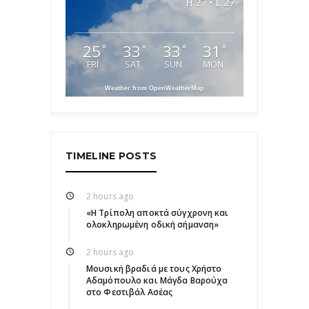
H 27 • L 27
25
33
33
31
°
°
°
°
FRI
SAT
SUN
MON
Weather from OpenWeatherMap
TIMELINE POSTS
2 hours ago
«Η Τρίπολη αποκτά σύγχρονη και
ολοκληρωμένη οδική σήμανση»
2 hours ago
Μουσική βραδιά με τους Χρήστο
Αδαμόπουλο και Μάγδα Βαρούχα
στο Φεστιβάλ Ασέας