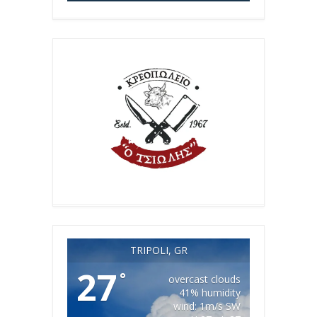
TRIPOLI, GR
27
°
overcast clouds
41% humidity
wind: 1m/s SW