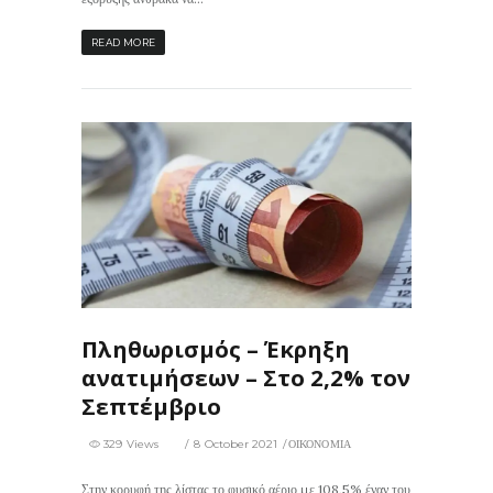
READ MORE
329
0
Πληθωρισμός – Έκρηξη
ανατιμήσεων – Στο 2,2% τον
Σεπτέμβριο
329 Views
8 October 2021
ΟΙΚΟΝΟΜΙΑ
Στην κορυφή της λίστας το φυσικό αέριο με 108,5% έναν του