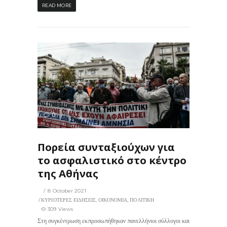
READ MORE
309
0
ΙΣ
Πορεία συνταξιούχων για
το ασφαλιστικό στο κέντρο
της Αθήνας
8 October 2021
ΚΥΡΙΟΤΕΡΕΣ ΕΙΔΗΣΕΙΣ
,
ΟΙΚΟΝΟΜΙΑ
,
ΠΟΛΙΤΙΚΗ
309 Views
Στη συγκέντρωση εκπροσωπήθηκαν πανελλήνιοι σύλλογοι και