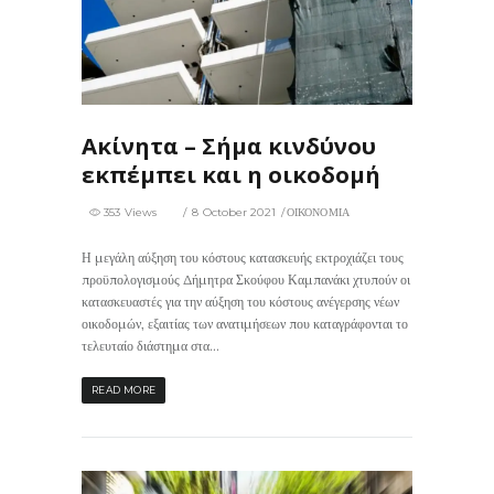
353
0
Ακίνητα – Σήμα κινδύνου
εκπέμπει και η οικοδομή
353 Views
8 October 2021
ΟΙΚΟΝΟΜΙΑ
Η μεγάλη αύξηση του κόστους κατασκευής εκτροχιάζει τους
προϋπολογισμούς Δήμητρα Σκούφου Καμπανάκι χτυπούν οι
κατασκευαστές για την αύξηση του κόστους ανέγερσης νέων
οικοδομών, εξαιτίας των ανατιμήσεων που καταγράφονται το
τελευταίο διάστημα στα...
READ MORE