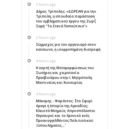
2 hours ago
Δήμος Τρίπολης: «ΔΩΡΕΑΝ για την
Τρίπολη, η σπουδαία παράσταση
του εμβληματικού έργου της Ζωρζ
Σαρή "Τα Στενά Παπούτσια"»
2 hours ago
Σύμμαχος για τον οργανισμό στον
καύσωνα, η ισορροπημένη διατροφή
4 hours ago
Η εορτή της Μεταμορφώσεως του
Σωτήρος και χειροτονία
Πρεσβυτέρου στην Ι. Μητρόπολη
Μαντινείας και Κυνουρίας
4 hours ago
Μάκαρης - Φαράντος: ΄΄Στο Σφυρί
άραγε η Ιστορία της Αρκαδίας;
Κλειστά Μνημεία, Απροσπέλαστοι
Θησαυροί και το Χρονικό ενός
Προαναγγελθέντος Πολιτιστικού
Ξεπουλήματος..;΄΄