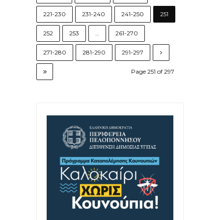
221-230
231-240
241-250
251
252
253
…
261-270
271-280
281-290
291-297
Page 251 of 297