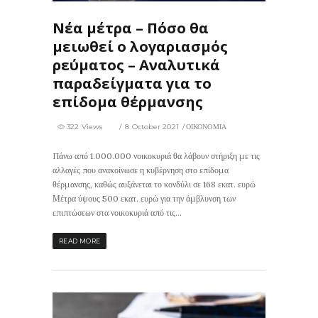
Νέα μέτρα – Πόσο θα
μειωθεί ο λογαριασμός
ρεύματος – Αναλυτικά
παραδείγματα για το
επίδομα θέρμανσης
322 Views
8 October 2021
ΟΙΚΟΝΟΜΙΑ
Πάνω από 1.000.000 νοικοκυριά θα λάβουν στήριξη με τις
αλλαγές που ανακοίνωσε η κυβέρνηση στο επίδομα
θέρμανσης, καθώς αυξάνεται το κονδύλι σε 168 εκατ. ευρώ
Μέτρα ύψους 500 εκατ. ευρώ για την άμβλυνση των
επιπτώσεων στα νοικοκυριά από τις...
READ MORE