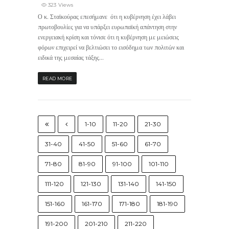
323 Views
Ο κ. Σταϊκούρας επεσήμανε ότι η κυβέρνηση έχει λάβει
πρωτοβουλίες για να υπάρξει ευρωπαϊκή απάντηση στην
ενεργειακή κρίση και τόνισε ότι η κυβέρνηση με μειώσεις
φόρων επιχειρεί να βελτιώσει το εισόδημα των πολιτών και
ειδικά της μεσαίας τάξης...
READ MORE
1-10
11-20
21-30
31-40
41-50
51-60
61-70
71-80
81-90
91-100
101-110
111-120
121-130
131-140
141-150
151-160
161-170
171-180
181-190
191-200
201-210
211-220