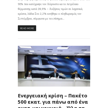
91% που κατέγραψε τον Αύγουστο κα το πετρέλαιο
θέρμανσης κατά 28,9% – Αυξήσεις τιμών σε λαχανικά,
κρέατα, λάδια Στο 2,2% κινήθηκε ο πληθωρισμός τον
Σεπτέμβριο, σύμφωνα με τα επίσημα...
READ MORE
367
0
Eνεργειακή κρίση – Πακέτο
500 εκατ. για πάνω από ένα