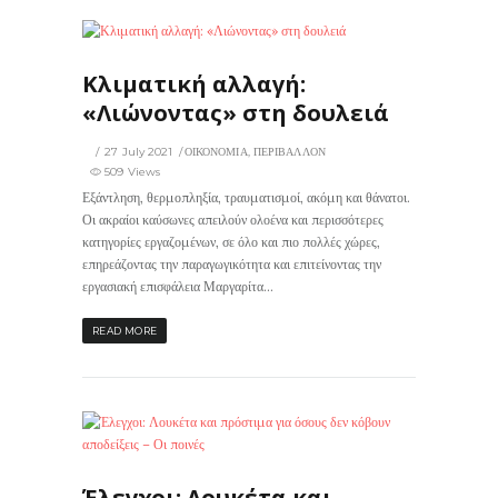
509
0
Κλιματική αλλαγή:
«Λιώνοντας» στη δουλειά
27 July 2021
ΟΙΚΟΝΟΜΙΑ
,
ΠΕΡΙΒΑΛΛΟΝ
509 Views
Εξάντληση, θερμοπληξία, τραυματισμοί, ακόμη και θάνατοι.
Οι ακραίοι καύσωνες απειλούν ολοένα και περισσότερες
κατηγορίες εργαζομένων, σε όλο και πιο πολλές χώρες,
επηρεάζοντας την παραγωγικότητα και επιτείνοντας την
εργασιακή επισφάλεια Μαργαρίτα...
READ MORE
576
0
Έλεγχοι: Λουκέτα και