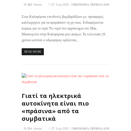
365 Views
27 July 2021
ΟΙΚΟΝΟΜΙΑ
,
ΠΕΡΙΒΑΛΛΟΝ
Στην Καλιφόρνια επενδυτές βομβαρδίζουν με προσφορές
καλλιεργητές για να αγοράσουν τη γη τους. Ενδιαφέρονται
κυρίως για το νερό To νερό στο αγρόκτημα του Μας
Μασουμότο στην Καλιφόρνια ρέει ακόμα. Τα τελευταία 25
χρόνια ωστόσο ο υδροφόρος ορίζοντας...
READ MORE
354
0
Γιατί τα ηλεκτρικά
αυτοκίνητα είναι πιο
«πράσινα» από τα
συμβατικά
354 Views
27 July 2021
ΟΙΚΟΝΟΜΙΑ
,
ΠΕΡΙΒΑΛΛΟΝ