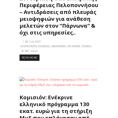
Περιφέρειας Πελοποννήσου
– Αντιδράσεις από πλευράς
μειοψηφιών για ανάθεση
μελετών στον ”Πάρνωνα” &
όχι στις υπηρεσίες..
28 July 2021
ΚΥΡΙΟΤΕΡΕΣ ΕΙΔΗΣΕΙΣ
,
ΟΙΚΟΝΟΜΙΑ
,
ΠΟΛΙΤΙΚΗ
,
ΤΟΠΙΚΑ
362 Views
READ MORE
347
0
Κομισιόν: Ενέκρινε
ελληνικό πρόγραμμα 130
εκατ. ευρώ για τη στήριξη
ΜμΕ που επλήγησαν από