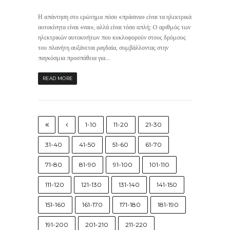
Η απάντηση στο ερώτημα πόσο «πράσινα» είναι τα ηλεκτρικά
αυτοκίνητα είναι «ναι», αλλά είναι τόσο απλή; O αριθμός των
ηλεκτρικών αυτοκινήτων που κυκλοφορούν στους δρόμους
του πλανήτη αυξάνεται ραγδαία, συμβάλλοντας στην
παγκόσμια προσπάθεια για...
READ MORE
1-10
11-20
21-30
31-40
41-50
51-60
61-70
71-80
81-90
91-100
101-110
111-120
121-130
131-140
141-150
151-160
161-170
171-180
181-190
191-200
201-210
211-220