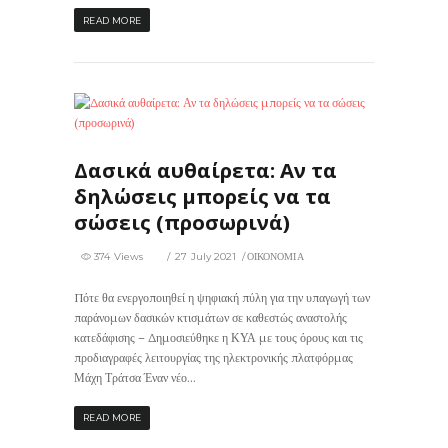
READ MORE
374
0
Δασικά αυθαίρετα: Αν τα
δηλώσεις μπορείς να τα
σώσεις (προσωρινά)
374 Views
27 July 2021
ΟΙΚΟΝΟΜΙΑ
Πότε θα ενεργοποιηθεί η ψηφιακή πύλη για την υπαγωγή των
παράνομων δασικών κτισμάτων σε καθεστώς αναστολής
κατεδάφισης – Δημοσιεύθηκε η ΚΥΑ με τους όρους και τις
προδιαγραφές λειτουργίας της ηλεκτρονικής πλατφόρμας
Μάχη Τράτσα Έναν νέο...
READ MORE