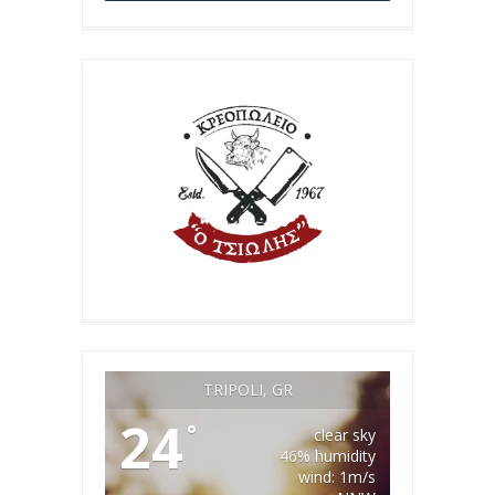
TRIPOLI, GR
24
°
clear sky
46% humidity
wind: 1m/s