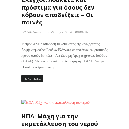
πρόστιμα για όσους δεν
κόβουν αποδείξεις – Οι
ποινές
576 Views
27 July 2021
ΟΙΚΟΝΟΜΙΑ
Τι προβλέπει η απόφαση του διοικητής της Ανεξάρτητης
Αρχής Δημοσίων Εσόδων Ελέγχους σε νησιά και τουριστικούς
προορισμούς ξεκινάει η Ανεξάρτητη Αρχή Δημοσίων Εσόδων
(ΑΑΔΕ). Με νέα απόφαση του διοικητή της ΑΑΔΕ Γιώργου
Πιτσιλή ενισχύεται ακόμη...
READ MORE
365
0
ΗΠΑ: Μάχη για την
εκμετάλλευση του νερού