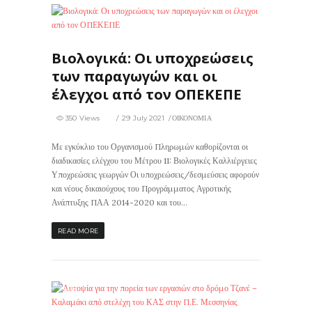
350
0
Βιολογικά: Οι υποχρεώσεις
των παραγωγών και οι
έλεγχοι από τον ΟΠΕΚΕΠΕ
350 Views
29 July 2021
ΟΙΚΟΝΟΜΙΑ
Με εγκύκλιο του Οργανισμού Πληρωμών καθορίζονται οι
διαδικασίες ελέγχου του Μέτρου 11: Βιολογικές Καλλιέργειες
Υποχρεώσεις γεωργών Οι υποχρεώσεις/δεσμεύσεις αφορούν
και νέους δικαιούχους του Προγράμματος Αγροτικής
Ανάπτυξης ΠΑΑ 2014-2020 και του...
READ MORE
377
0
ΙΣ