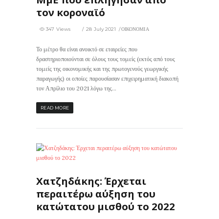
τον κοροναϊό
347 Views
28 July 2021
ΟΙΚΟΝΟΜΙΑ
Το μέτρο θα είναι ανοικτό σε εταιρείες που
δραστηριοποιούνται σε όλους τους τομείς (εκτός από τους
τομείς της οικονομικής και της πρωτογενούς γεωργικής
παραγωγής) οι οποίες παρουσίασαν επιχειρηματική διακοπή
τον Απρίλιο του 2021 λόγω της...
READ MORE
296
0
Χατζηδάκης: Έρχεται
περαιτέρω αύξηση του
κατώτατου μισθού το 2022