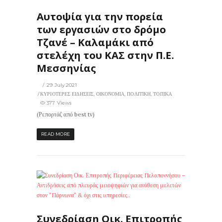
Αυτοψία για την πορεία
των εργασιών στο δρόμο
Τζανέ – Καλαμάκι από
στελέχη του ΚΑΣ στην Π.Ε.
Μεσσηνίας
29 July 2021
ΚΥΡΙΟΤΕΡΕΣ ΕΙΔΗΣΕΙΣ
,
ΟΙΚΟΝΟΜΙΑ
,
ΠΟΛΙΤΙΚΗ
,
ΤΟΠΙΚΑ
377 Views
(Ρεπορτάζ από best tv)
READ MORE
362
0
ΙΣ
Συνεδρίαση Οικ. Επιτροπής