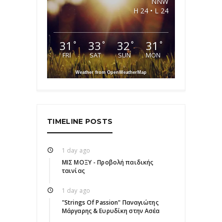
NNW
H 24 • L 24
31
33
32
31
°
°
°
°
FRI
SAT
SUN
MON
Weather from OpenWeatherMap
TIMELINE POSTS
1 day ago
ΜΙΣ ΜΟΞΥ - Προβολή παιδικής
ταινίας
1 day ago
"Strings Of Passion" Παναγιώτης
Μάργαρης & Ευρυδίκη στην Ασέα