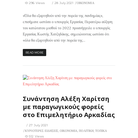
296 Views
28 July 2021
ΟΙΚΟΝΟΜΙΑ
«Όλα θα εξαρτηθούν από την πορεία της πανδημίας»,
επισήμανε ωστόσο ο υπουργός Εργασίας Περαιτέρω αύξηση
του κατώτατου μισθού το 2022 προανήγγειλε ο υπουργός
Εργασίας Κωστής Χατζηδάκης, σημειώνοντας ωστόσο ότι
«όλα θα εξαρτηθούν από την πορεία της...
READ MORE
512
0
ΙΣ
Συνάντηση Αλέξη Χαρίτση
με παραγωγικούς φορείς
στο Επιμελητήριο Αρκαδίας
27 July 2021
ΚΥΡΙΟΤΕΡΕΣ ΕΙΔΗΣΕΙΣ
,
ΟΙΚΟΝΟΜΙΑ
,
ΠΟΛΙΤΙΚΗ
,
ΤΟΠΙΚΑ
512 Views