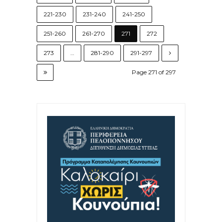
221-230
231-240
241-250
251-260
261-270
271
272
273
…
281-290
291-297
Page 271 of 297