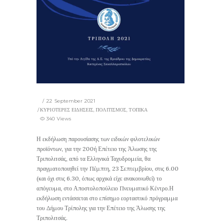
22 September 2021
ΚΥΡΙΟΤΕΡΕΣ ΕΙΔΗΣΕΙΣ
,
ΠΟΛΙΤΙΣΜΟΣ
,
ΤΟΠΙΚΑ
340 Views
Η εκδήλωση παρουσίασης των ειδικών φιλοτελικών
προϊόντων, για την 200ή Επέτειο της Άλωσης της
Τριπολιτσάς, από τα Ελληνικά Ταχυδρομεία, θα
πραγματοποιηθεί την Πέμπτη, 23 Σεπτεμβρίου, στις 6.00
(και όχι στις 6.30, όπως αρχικά είχε ανακοινωθεί) το
απόγευμα, στο Αποστολοπούλειο Πνευματικό Κέντρο.Η
εκδήλωση εντάσσεται στο επίσημο εορταστικό πρόγραμμα
του Δήμου Τρίπολης για την Επέτειο της Άλωσης της
Τριπολιτσάς.