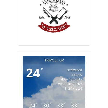
TRIPOLI, GR
24
°
scattered
clouds
49% humidity
wind: 1m/s NW
H 24 • L 24
24
30
33
33
°
°
°
°