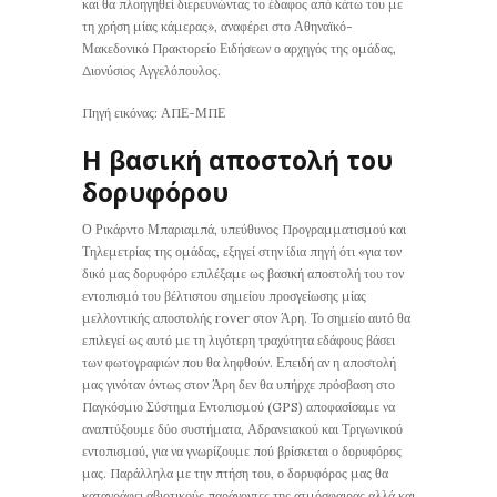
και θα πλοηγηθεί διερευνώντας το έδαφος από κάτω του με
τη χρήση μίας κάμερας», αναφέρει στο Αθηναϊκό-
Μακεδονικό Πρακτορείο Ειδήσεων ο αρχηγός της ομάδας,
Διονύσιος Αγγελόπουλος.
Πηγή εικόνας: ΑΠΕ-ΜΠΕ
Η βασική αποστολή του
δορυφόρου
Ο Ρικάρντο Μπαριαμπά, υπεύθυνος Προγραμματισμού και
Τηλεμετρίας της ομάδας, εξηγεί στην ίδια πηγή ότι «για τον
δικό μας δορυφόρο επιλέξαμε ως βασική αποστολή του τον
εντοπισμό του βέλτιστου σημείου προσγείωσης μίας
μελλοντικής αποστολής rover στον Άρη. Το σημείο αυτό θα
επιλεγεί ως αυτό με τη λιγότερη τραχύτητα εδάφους βάσει
των φωτογραφιών που θα ληφθούν. Επειδή αν η αποστολή
μας γινόταν όντως στον Άρη δεν θα υπήρχε πρόσβαση στο
Παγκόσμιο Σύστημα Εντοπισμού (GPS) αποφασίσαμε να
αναπτύξουμε δύο συστήματα, Αδρανειακού και Τριγωνικού
εντοπισμού, για να γνωρίζουμε πού βρίσκεται ο δορυφόρος
μας. Παράλληλα με την πτήση του, ο δορυφόρος μας θα
καταγράφει αβιοτικούς παράγοντες της ατμόσφαιρας αλλά και