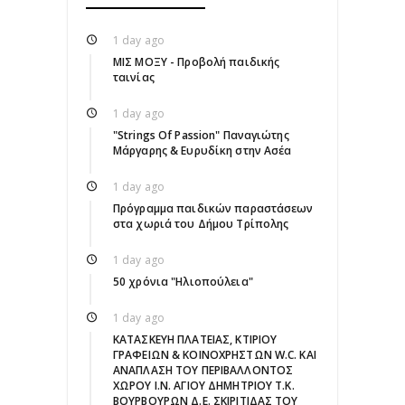
1 day ago
ΜΙΣ ΜΟΞΥ - Προβολή παιδικής
ταινίας
1 day ago
"Strings Of Passion" Παναγιώτης
Μάργαρης & Ευρυδίκη στην Ασέα
1 day ago
Πρόγραμμα παιδικών παραστάσεων
στα χωριά του Δήμου Τρίπολης
1 day ago
50 χρόνια "Ηλιοπούλεια"
1 day ago
ΚΑΤΑΣΚΕΥΗ ΠΛΑΤΕΙΑΣ, ΚΤΙΡΙΟΥ
ΓΡΑΦΕΙΩΝ & ΚΟΙΝΟΧΡΗΣΤΩΝ W.C. ΚΑΙ
ΑΝΑΠΛΑΣΗ ΤΟΥ ΠΕΡΙΒΑΛΛΟΝΤΟΣ
ΧΩΡΟΥ Ι.Ν. ΑΓΙΟΥ ΔΗΜΗΤΡΙΟΥ Τ.Κ.
ΒΟΥΡΒΟΥΡΩΝ Δ.Ε. ΣΚΙΡΙΤΙΔΑΣ ΤΟΥ