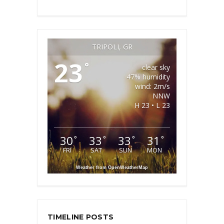
TRIPOLI, GR
23
°
clear sky
47% humidity
wind: 2m/s
NNW
H 23 • L 23
30
33
33
31
°
°
°
°
FRI
SAT
SUN
MON
Weather from OpenWeatherMap
TIMELINE POSTS