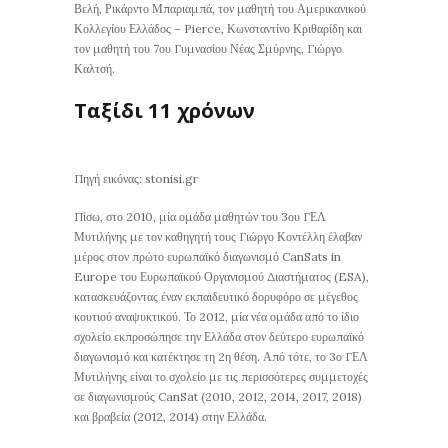
Βελή, Ρικάρντο Μπαριαμπά, τον μαθητή του Αμερικανικού
Κολλεγίου Ελλάδος – Pierce, Κωνσταντίνο Κριθαρίδη και
τον μαθητή του 7ου Γυμνασίου Νέας Σμύρνης, Γιώργο
Καλτσή.
Ταξίδι 11 χρόνων
Πηγή εικόνας: stonisi.gr
Πίσω, στο 2010, μία ομάδα μαθητών του 3ου ΓΕΛ
Μυτιλήνης με τον καθηγητή τους Γιώργο Κοντέλλη έλαβαν
μέρος στον πρώτο ευρωπαϊκό διαγωνισμό CanSats in
Europe του Ευρωπαϊκού Οργανισμού Διαστήματος (ESA),
κατασκευάζοντας έναν εκπαιδευτικό δορυφόρο σε μέγεθος
κουτιού αναψυκτικού. Το 2012, μία νέα ομάδα από το ίδιο
σχολείο εκπροσώπησε την Ελλάδα στον δεύτερο ευρωπαϊκό
διαγωνισμό και κατέκτησε τη 2η θέση. Από τότε, το 3ο ΓΕΛ
Μυτιλήνης είναι το σχολείο με τις περισσότερες συμμετοχές
σε διαγωνισμούς CanSat (2010, 2012, 2014, 2017, 2018)
και βραβεία (2012, 2014) στην Ελλάδα.