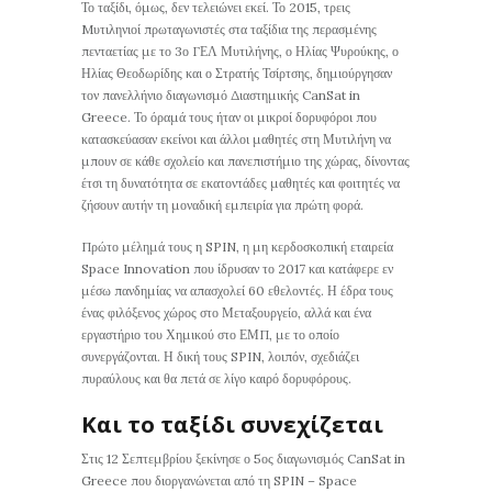
Το ταξίδι, όμως, δεν τελειώνει εκεί. Το 2015, τρεις
Mυτιληνιοί πρωταγωνιστές στα ταξίδια της περασμένης
πενταετίας με το 3ο ΓΕΛ Μυτιλήνης, ο Ηλίας Ψυρούκης, ο
Ηλίας Θεοδωρίδης και ο Στρατής Τσίρτσης, δημιούργησαν
τον πανελλήνιο διαγωνισμό Διαστημικής CanSat in
Greece. Το όραμά τους ήταν οι μικροί δορυφόροι που
κατασκεύασαν εκείνοι και άλλοι μαθητές στη Μυτιλήνη να
μπουν σε κάθε σχολείο και πανεπιστήμιο της χώρας, δίνοντας
έτσι τη δυνατότητα σε εκατοντάδες μαθητές και φοιτητές να
ζήσουν αυτήν τη μοναδική εμπειρία για πρώτη φορά.
Πρώτο μέλημά τους η SPIN, η μη κερδοσκοπική εταιρεία
Space Innovation που ίδρυσαν το 2017 και κατάφερε εν
μέσω πανδημίας να απασχολεί 60 εθελοντές. Η έδρα τους
ένας φιλόξενος χώρος στο Μεταξουργείο, αλλά και ένα
εργαστήριο του Χημικού στο ΕΜΠ, με το οποίο
συνεργάζονται. Η δική τους SPIN, λοιπόν, σχεδιάζει
πυραύλους και θα πετά σε λίγο καιρό δορυφόρους.
Και το ταξίδι συνεχίζεται
Στις 12 Σεπτεμβρίου ξεκίνησε ο 5ος διαγωνισμός CanSat in
Greece που διοργανώνεται από τη SPIN – Space