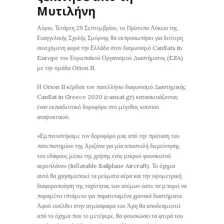
Μυτιλήνη
Αύριο, Τετάρτη 29 Σεπτεμβρίου, το Πρότυπο Λύκειο της
Ευαγγελικής Σχολής Σμύρνης θα εκπροσωπήσει για δεύτερη
συνεχόμενη φορά την Ελλάδα στον διαγωνισμό CanSats in
Europe του Ευρωπαϊκού Οργανισμού Διαστήματος (ESA)
με την ομάδα Orion II.
Η Orion II κέρδισε τον πανελλήνιο διαγωνισμό Διαστημικής
CanSat in Greece 2020 (cansat.gr) κατασκευάζοντας
έναν εκπαιδευτικό δορυφόρο στο μέγεθος κουτιού
αναψυκτικού.
«Εμπνευστήκαμε τον δορυφόρο μας από την πρόταση του
πανεπιστημίου της Αριζόνα για μία αποστολή διερεύνησης
του εδάφους μέσω της χρήσης ενός μικρού φουσκωτού
αεροπλάνου (Inflatable Sailplane Aircraft). Το όχημα
αυτό θα χρησιμοποιεί τα ρεύματα αέρα και την υψομετρική
διαφοροποίηση της ταχύτητας των ανέμων ώστε να μπορεί να
παραμένει ιπτάμενο για παρατεταμένα χρονικά διαστήματα.
Αφού εισέλθει στην ατμόσφαιρα του Άρη θα αποδεσμευτεί
από το όχημα που το μετέφερε, θα φουσκώσει τα φτερά του