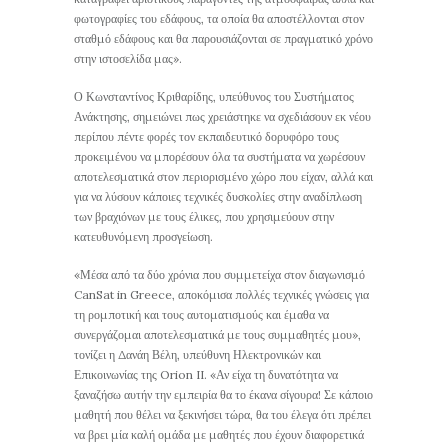
φωτογραφίες του εδάφους, τα οποία θα αποστέλλονται στον
σταθμό εδάφους και θα παρουσιάζονται σε πραγματικό χρόνο
στην ιστοσελίδα μας».
Ο Κωνσταντίνος Κριθαρίδης, υπεύθυνος του Συστήματος
Ανάκτησης, σημειώνει πως χρειάστηκε να σχεδιάσουν εκ νέου
περίπου πέντε φορές τον εκπαιδευτικό δορυφόρο τους
προκειμένου να μπορέσουν όλα τα συστήματα να χωρέσουν
αποτελεσματικά στον περιορισμένο χώρο που είχαν, αλλά και
για να λύσουν κάποιες τεχνικές δυσκολίες στην αναδίπλωση
των βραχιόνων με τους έλικες, που χρησιμεύουν στην
κατευθυνόμενη προσγείωση.
«Μέσα από τα δύο χρόνια που συμμετείχα στον διαγωνισμό
CanSat in Greece, αποκόμισα πολλές τεχνικές γνώσεις για
τη ρομποτική και τους αυτοματισμούς και έμαθα να
συνεργάζομαι αποτελεσματικά με τους συμμαθητές μου»,
τονίζει η Δανάη Βέλη, υπεύθυνη Ηλεκτρονικών και
Επικοινωνίας της Orion II. «Αν είχα τη δυνατότητα να
ξαναζήσω αυτήν την εμπειρία θα το έκανα σίγουρα! Σε κάποιο
μαθητή που θέλει να ξεκινήσει τώρα, θα του έλεγα ότι πρέπει
να βρει μία καλή ομάδα με μαθητές που έχουν διαφορετικά