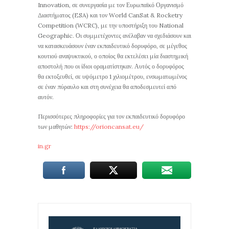
Innovation, σε συνεργασία με τον Ευρωπαϊκό Οργανισμό
Διαστήματος (ESA) και τον World CanSat & Rocketry
Competition (WCRC), με την υποστήριξη του National
Geographic. Οι συμμετέχοντες ανέλαβαν να σχεδιάσουν και
να κατασκευάσουν έναν εκπαιδευτικό δορυφόρο, σε μέγεθος
κουτιού αναψυκτικού, ο οποίος θα εκτελέσει μία διαστημική
αποστολή που οι ίδιοι οραματίστηκαν. Αυτός ο δορυφόρος
θα εκτοξευθεί, σε υψόμετρο 1 χιλιομέτρου, ενσωματωμένος
σε έναν πύραυλο και στη συνέχεια θα αποδεσμευτεί από
αυτόν.
Περισσότερες πληροφορίες για τον εκπαιδευτικό δορυφόρο
των μαθητών:
https://orioncansat.eu/
in.gr