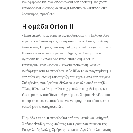
ενδιαφέροντα και πως αν αφιερώσει τον απαιτούμενο χρόνο,
θα καταφέρει κι αυτός να φτιάξει τον δικό του εκπαιδευτικό
δορυφόρο», προσθέτει.
Η ομάδα Orion II
«Είναι μεγάλη μας χαρά να εκπροσωπούμε την Ελλάδα στον
ευρωπαϊκό διαγωνισμό», επισημαίνει ο υπεύθυνος ανάλυσης
δεδομένων, Γιώργος Καλτσής. «Έχουμε πολύ άγχος για το αν
θα καταφέρει να λειτουργήσει πλήρως το σύστημα που
σχεδιάσαμε. Αν πάνε όλα καλά, πιστεύουμε ότι θα
καταφέρουμε να κερδίσουμε κάποια διάκριση. Φυσικά
ανεξάρτητα από το αποτέλεσμα θα θέλαμε να αναγνωρίσουμε
την πολύ σημαντική υποστήριξη που είχαμε από την εταιρεία
Σκλαβενίτη, που βρέθηκε δίπλα τους σε όλο αυτό το ταξίδι.
Τέλος, θέλω πω ένα μεγάλο ευχαριστώ στο σχολείο μας και
ιδιαίτερα στον υπεύθυνο καθηγητή μας, Χρήστο Φανίδη, που
ακούραστα μας εμπιστεύεται για να πραγματοποιήσουμε τα
όνειρά μας!», υπογραμμίζει.
Η ομάδα Orion II αποτελείται από τον υπεύθυνο καθηγητή,
Χρήστο Φανίδη, τους μαθητές του Πρότυπου Λυκείου της
Ευαγγελικής Σχολής Σμύρνης, Διονύσιο Αγγελόπουλο, Δανάη