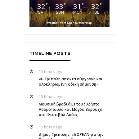
32
33
31
32
°
°
°
°
SAT
SUN
MON
TUE
Weather from OpenWeatherMap
TIMELINE POSTS
15 hours ago
«Η Τρίπολη αποκτά σύγχρονη και
ολοκληρωμένη οδική σήμανση»
15 hours ago
Μουσική βραδιά με τους Χρήστο
Αδαμόπουλο και Μάγδα Βαρούχα
στο Φεστιβάλ Ασέας
15 hours ago
Δήμος Τρίπολης: «ΔΩΡΕΑΝ για την