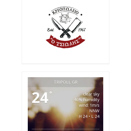
TRIPOLI, GR
24
°
clear sky
46% humidity
wind: 1m/s
NNW
H 24 • L 24