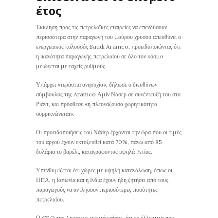
έτος
Έκκληση προς τις πετρελαϊκές εταιρείες να επενδύσουν
περισσότερα στην παραγωγή του μαύρου χρυσού απευθύνει ο
ενεργειακός κολοσσός Saudi Aramco, προειδοποιώντας ότι
η ικανότητα παραγωγής πετρελαίου σε όλο τον κόσμο
μειώνεται με ταχείς ρυθμούς.
Υπάρχει «τεράστια ανησυχία», δήλωσε ο διευθύνων
σύμβουλος της Aramco Αμίν Νάσερ σε συνέντευξή του στο
Ριάντ, και πρόσθεσε «η πλεονάζουσα χωρητικότητα
συρρικνώνεται».
Οι προειδοποιήσεις του Νάσερ έρχονται την ώρα που οι τιμές
του αργού έχουν εκτοξευθεί κατά 70%, πάνω από 85
δολάρια το βαρέλι, καταγράφοντας υψηλά 7ετίας.
Υπενθυμίζεται ότι χώρες με υψηλή κατανάλωση, όπως οι
ΗΠΑ, η Ιαπωνία και η Ινδία έχουν ήδη ζητήσει από τους
παραγωγούς να αντλήσουν περισσότερες ποσότητες
πετρελαίου.
Ο CEO της Aramco εκτιμά επίσης, ότι το έλλειμμα που