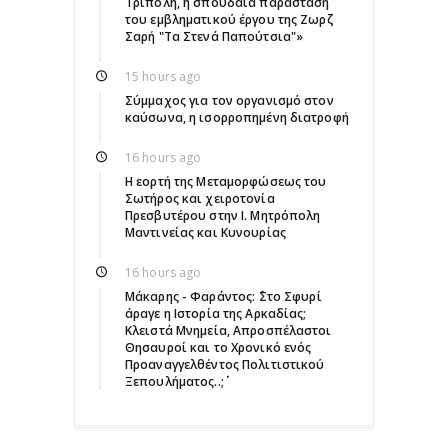
Τρίπολη, η σπουδαία παράσταση
του εμβληματικού έργου της Ζωρζ
Σαρή "Τα Στενά Παπούτσια"»
15 hours ago
Σύμμαχος για τον οργανισμό στον
καύσωνα, η ισορροπημένη διατροφή
16 hours ago
Η εορτή της Μεταμορφώσεως του
Σωτήρος και χειροτονία
Πρεσβυτέρου στην Ι. Μητρόπολη
Μαντινείας και Κυνουρίας
16 hours ago
Μάκαρης - Φαράντος: ΄΄Στο Σφυρί
άραγε η Ιστορία της Αρκαδίας;
Κλειστά Μνημεία, Απροσπέλαστοι
Θησαυροί και το Χρονικό ενός
Προαναγγελθέντος Πολιτιστικού
Ξεπουλήματος..;΄΄