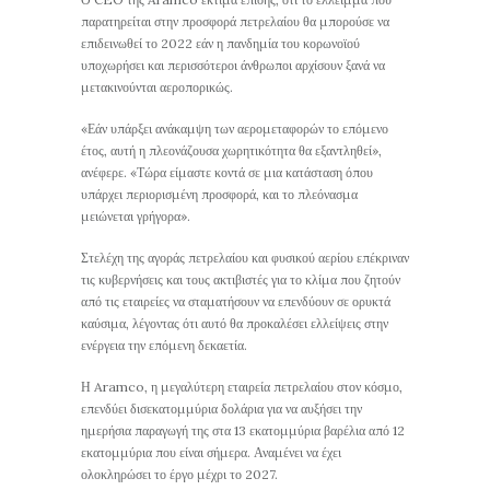
παρατηρείται στην προσφορά πετρελαίου θα μπορούσε να
επιδεινωθεί το 2022 εάν η πανδημία του κορωνοϊού
υποχωρήσει και περισσότεροι άνθρωποι αρχίσουν ξανά να
μετακινούνται αεροπορικώς.
«Εάν υπάρξει ανάκαμψη των αερομεταφορών το επόμενο
έτος, αυτή η πλεονάζουσα χωρητικότητα θα εξαντληθεί»,
ανέφερε. «Τώρα είμαστε κοντά σε μια κατάσταση όπου
υπάρχει περιορισμένη προσφορά, και το πλεόνασμα
μειώνεται γρήγορα».
Στελέχη της αγοράς πετρελαίου και φυσικού αερίου επέκριναν
τις κυβερνήσεις και τους ακτιβιστές για το κλίμα που ζητούν
από τις εταιρείες να σταματήσουν να επενδύουν σε ορυκτά
καύσιμα, λέγοντας ότι αυτό θα προκαλέσει ελλείψεις στην
ενέργεια την επόμενη δεκαετία.
Η Aramco, η μεγαλύτερη εταιρεία πετρελαίου στον κόσμο,
επενδύει δισεκατομμύρια δολάρια για να αυξήσει την
ημερήσια παραγωγή της στα 13 εκατομμύρια βαρέλια από 12
εκατομμύρια που είναι σήμερα. Αναμένει να έχει
ολοκληρώσει το έργο μέχρι το 2027.