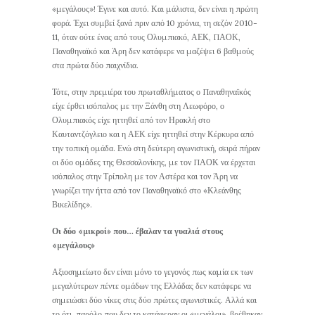
«μεγάλους»! Έγινε και αυτό. Και μάλιστα, δεν είναι η πρώτη
φορά. Έχει συμβεί ξανά πριν από 10 χρόνια, τη σεζόν 2010-
11, όταν ούτε ένας από τους Ολυμπιακό, ΑΕΚ, ΠΑΟΚ,
Παναθηναϊκό και Άρη δεν κατάφερε να μαζέψει 6 βαθμούς
στα πρώτα δύο παιχνίδια.
Τότε, στην πρεμιέρα του πρωταθλήματος ο Παναθηναϊκός
είχε έρθει ισόπαλος με την Ξάνθη στη Λεωφόρο, ο
Ολυμπιακός είχε ηττηθεί από τον Ηρακλή στο
Καυταντζόγλειο και η ΑΕΚ είχε ηττηθεί στην Κέρκυρα από
την τοπική ομάδα. Ενώ στη δεύτερη αγωνιστική, σειρά πήραν
οι δύο ομάδες της Θεσσαλονίκης, με τον ΠΑΟΚ να έρχεται
ισόπαλος στην Τρίπολη με τον Αστέρα και τον Άρη να
γνωρίζει την ήττα από τον Παναθηναϊκό στο «Κλεάνθης
Βικελίδης».
Οι δύο «μικροί» που… έβαλαν τα γυαλιά στους
«μεγάλους»
Αξιοσημείωτο δεν είναι μόνο το γεγονός πως καμία εκ των
μεγαλύτερων πέντε ομάδων της Ελλάδας δεν κατάφερε να
σημειώσει δύο νίκες στις δύο πρώτες αγωνιστικές. Αλλά και
το ότι, παρόλο που δεν το κατάφεραν οι «μεγάλοι», βρέθηκαν