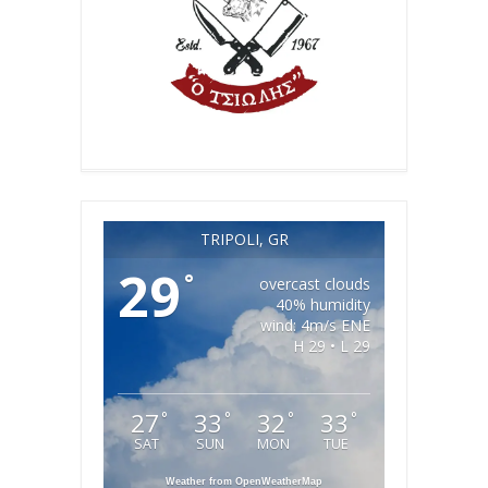
TRIPOLI, GR
29
°
overcast clouds
40% humidity
wind: 4m/s ENE
H 29 • L 29
27
33
32
33
°
°
°
°
SAT
SUN
MON
TUE
Weather from OpenWeatherMap