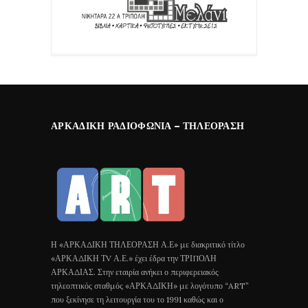
ΑΡΚΑΔΙΚΉ ΡΑΔΙΟΦΩΝΊΑ – ΤΗΛΕΌΡΑΣΗ
Η «ΑΡΚΑΔΙΚΗ ΤΗΛΕΟΡΑΣΗ Α.Ε» με διακριτικό τίτλο
«ΑΡΚΑΔΙΚΗ ΤV Α.Ε.» έχει έδρα την ΤΡΙΠΟΛΗ
ΑΡΚΑΔΙΑΣ. Στην εταιρία ανήκει ο περιφερειακός
τηλεοπτικός σταθμός «ΑΡΚΑΔΙΚΗ» με λογότυπο “ART”
που ξεκίνησε τη λειτουργία του το 1991 καθώς και ο