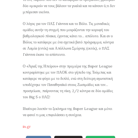
δύο «μικροί» να τους βάλουν τα γυαλιά και να κάνουν ό,τι δεν
μπόρεσαν εκείνοι.
Ο λόγος για τον ΠΑΣ Γιάννινα και το Βόλο. Τις μοναδικές
ομάδες αυτήν τη στιγμή που μοιράζονται την κορυφή του
βαθμολογικού πίνακα, έχοντας κάνει το… απόλυτο. Και αν ο
Βόλος το κατάφερε με ένα σχετικά βατό πρόγραμμα, κόντρα
σε Λαμία (εντός) και Απόλλωνα Σμύρνης (εκτός), ο ΠΑΣ
Γιάννινα έκανε το απίστευτο.
Ο «Άγιαξ της Ηπείρου» στην πρεμιέρα της Super League
κοντραρίστηκε με τον ΠΑΟΚ στο γήπεδο της Τούμπας και
κατάφερε να φύγει με το διπλό, ενώ στη δεύτερη αγωνιστική
υποδέχτηκε τον Παναθηναϊκό στους Ζωσιμάδες και τον…
προσγείωσε, παίρνοντας τη νίκη. 2/2 κόντρα σε δύο ομάδες
του Big 5 ο ΠΑΣ!
Ιδιαίτερο λοιπόν το ξεκίνημα της Super League και μένει
να φανεί τι μας επιφυλάσσει η συνέχεια.
in.gr