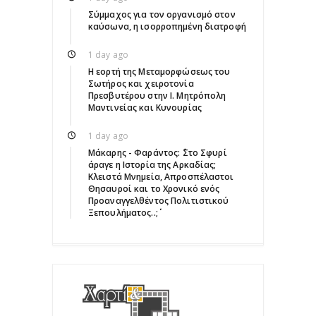
Σύμμαχος για τον οργανισμό στον
καύσωνα, η ισορροπημένη διατροφή
1 day ago
Η εορτή της Μεταμορφώσεως του
Σωτήρος και χειροτονία
Πρεσβυτέρου στην Ι. Μητρόπολη
Μαντινείας και Κυνουρίας
1 day ago
Μάκαρης - Φαράντος: ΄΄Στο Σφυρί
άραγε η Ιστορία της Αρκαδίας;
Κλειστά Μνημεία, Απροσπέλαστοι
Θησαυροί και το Χρονικό ενός
Προαναγγελθέντος Πολιτιστικού
Ξεπουλήματος..;΄΄