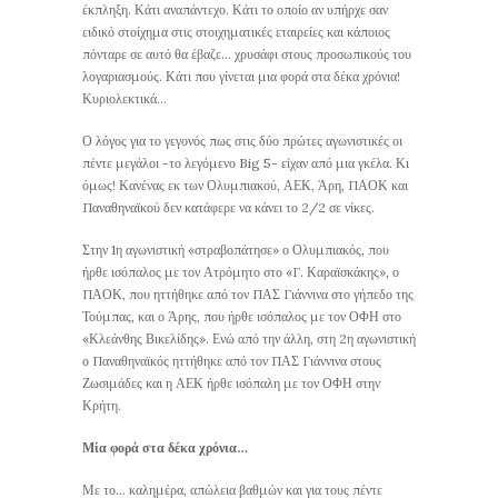
έκπληξη. Κάτι αναπάντεχο. Κάτι το οποίο αν υπήρχε σαν
ειδικό στοίχημα στις στοιχηματικές εταιρείες και κάποιος
πόνταρε σε αυτό θα έβαζε… χρυσάφι στους προσωπικούς του
λογαριασμούς. Κάτι που γίνεται μια φορά στα δέκα χρόνια!
Κυριολεκτικά…
Ο λόγος για το γεγονός πως στις δύο πρώτες αγωνιστικές οι
πέντε μεγάλοι -το λεγόμενο Big 5- είχαν από μια γκέλα. Κι
όμως! Κανένας εκ των Ολυμπιακού, ΑΕΚ, Άρη, ΠΑΟΚ και
Παναθηναϊκού δεν κατάφερε να κάνει το 2/2 σε νίκες.
Στην 1η αγωνιστική «στραβοπάτησε» ο Ολυμπιακός, που
ήρθε ισόπαλος με τον Ατρόμητο στο «Γ. Καραϊσκάκης», ο
ΠΑΟΚ, που ηττήθηκε από τον ΠΑΣ Γιάννινα στο γήπεδο της
Τούμπας, και ο Άρης, που ήρθε ισόπαλος με τον ΟΦΗ στο
«Κλεάνθης Βικελίδης». Ενώ από την άλλη, στη 2η αγωνιστική
ο Παναθηναϊκός ηττήθηκε από τον ΠΑΣ Γιάννινα στους
Ζωσιμάδες και η ΑΕΚ ήρθε ισόπαλη με τον ΟΦΗ στην
Κρήτη.
Μία φορά στα δέκα χρόνια…
Με το… καλημέρα, απώλεια βαθμών και για τους πέντε