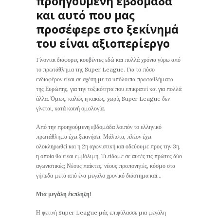
προηγούμενη εβδομάδα
και αυτό που μας
προσέφερε στο ξεκίνημά
του είναι αξιοπερίεργο
Γίνονται διάφορες κουβέντες εδώ και πολλά χρόνια γύρω από
το πρωτάθλημα της Super League. Για το πόσο
ενδιαφέρον είναι σε σχέση με τα υπόλοιπα πρωταθλήματα
της Ευρώπης, για την τοξικότητα που επικρατεί και για πολλά
άλλα. Όμως, καλώς η κακώς, χωρίς Super League δεν
γίνεται, κατά κοινή ομολογία.
Από την προηγούμενη εβδομάδα λοιπόν το ελληνικό
πρωτάθλημα έχει ξεκινήσει. Μάλιστα, πλέον έχει
ολοκληρωθεί και η 2η αγωνιστική και οδεύουμε προς την 3η,
η οποία θα είναι εμβόλιμη. Τι είδαμε σε αυτές τις πρώτες δύο
αγωνιστικές; Νέους παίκτες, νέους προπονητές, κόσμο στα
γήπεδα μετά από ένα μεγάλο χρονικό διάστημα και…
Μια μεγάλη έκπληξη!
Η φετινή Super League μάς επιφύλασσε μια μεγάλη