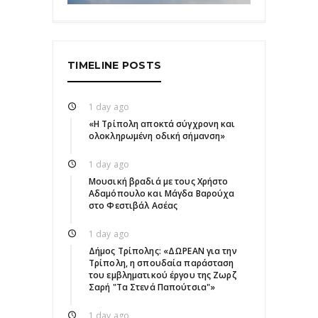
TIMELINE POSTS
1 day ago
«Η Τρίπολη αποκτά σύγχρονη και
ολοκληρωμένη οδική σήμανση»
1 day ago
Μουσική βραδιά με τους Χρήστο
Αδαμόπουλο και Μάγδα Βαρούχα
στο Φεστιβάλ Ασέας
1 day ago
Δήμος Τρίπολης: «ΔΩΡΕΑΝ για την
Τρίπολη, η σπουδαία παράσταση
του εμβληματικού έργου της Ζωρζ
Σαρή "Τα Στενά Παπούτσια"»
1 day ago