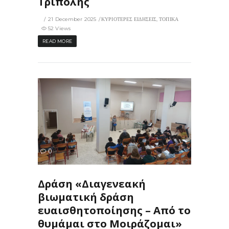
Τρίπολης
21 December 2025
ΚΥΡΙΟΤΕΡΕΣ ΕΙΔΗΣΕΙΣ
,
ΤΟΠΙΚΑ
52 Views
READ MORE
61
0
ΙΣ
Δράση «Διαγενεακή
βιωματική δράση
ευαισθητοποίησης – Από το
θυμάμαι στο Μοιράζομαι»