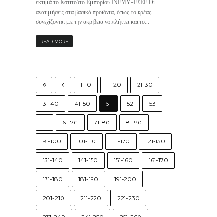
εκτιμά το Ινστιτούτο Εμπορίου ΙΝΕΜΥ-ΕΣΕΕ Οι
ανατιμήσεις στα βασικά προϊόντα, όπως το κρέας,
συνεχίζονται με την ακρίβεια να πλήττει και το...
READ MORE
1-10
11-20
21-30
31-40
41-50
51
52
53
…
61-70
71-80
81-90
91-100
101-110
111-120
121-130
131-140
141-150
151-160
161-170
171-180
181-190
191-200
201-210
211-220
221-230
231-240
241-250
251-260