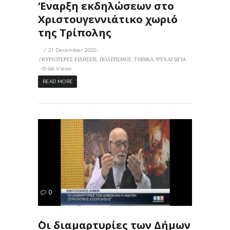
‘Εναρξη εκδηλώσεων στο
Χριστουγεννιάτικο χωριό
της Τρίπολης
21 December 2025
ΚΥΡΙΟΤΕΡΕΣ ΕΙΔΗΣΕΙΣ
,
ΠΟΛΙΤΙΣΜΟΣ
,
ΤΟΠΙΚΑ
,
ΨΥΧΑΓΩΓΙΑ
66 Views
READ MORE
44
0
ΙΣ
΄΄Οι διαμαρτυρίες των Δήμων