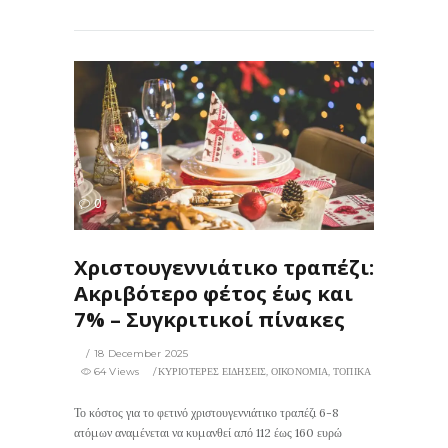
64
0
ΙΣ
Χριστουγεννιάτικο τραπέζι:
Ακριβότερο φέτος έως και
7% – Συγκριτικοί πίνακες
18 December 2025
64 Views
ΚΥΡΙΟΤΕΡΕΣ ΕΙΔΗΣΕΙΣ
,
ΟΙΚΟΝΟΜΙΑ
,
ΤΟΠΙΚΑ
Το κόστος για το φετινό χριστουγεννιάτικο τραπέζι 6-8
ατόμων αναμένεται να κυμανθεί από 112 έως 160 ευρώ