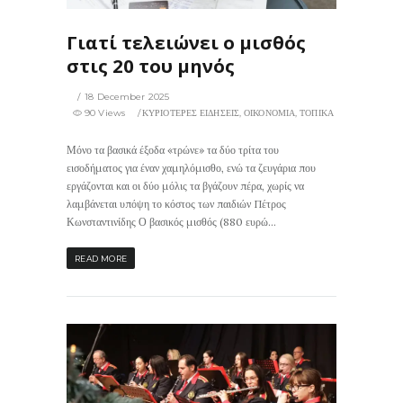
Γιατί τελειώνει ο μισθός
στις 20 του μηνός
18 December 2025
90 Views
ΚΥΡΙΟΤΕΡΕΣ ΕΙΔΗΣΕΙΣ
,
ΟΙΚΟΝΟΜΙΑ
,
ΤΟΠΙΚΑ
Μόνο τα βασικά έξοδα «τρώνε» τα δύο τρίτα του
εισοδήματος για έναν χαμηλόμισθο, ενώ τα ζευγάρια που
εργάζονται και οι δύο μόλις τα βγάζουν πέρα, χωρίς να
λαμβάνεται υπόψη το κόστος των παιδιών Πέτρος
Κωνσταντινίδης Ο βασικός μισθός (880 ευρώ...
READ MORE