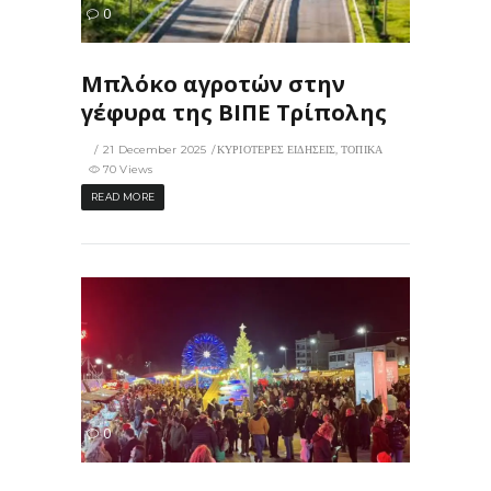
70
0
ΙΣ
Μπλόκο αγροτών στην
γέφυρα της ΒΙΠΕ Τρίπολης
21 December 2025
ΚΥΡΙΟΤΕΡΕΣ ΕΙΔΗΣΕΙΣ
,
ΤΟΠΙΚΑ
70 Views
READ MORE
66
0
ΙΣ