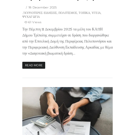
18 December 2025
ΚΥΡΙΟΤΕΡΕΣ ΕΙΔΗΣΕΙΣ
,
ΠΟΛΙΤΙΣΜΟΣ
,
ΤΟΠΙΚΑ
,
ΥΓΕΙΑ
,
ΨΥΧΑΓΩΓΙΑ
61 Views
Την Πέμπτη 11 Δεκεμβρίου 2025 τα μέλη του ΚΑΠΗ
Δήμου Τρίπολης συμμετείχαν σε δράση που διοργανώθηκε
από την Επιτελική Δομή της Περιφέρειας Πελοποννήσου και
την Περιφερειακή Διεύθυνση Εκπαίδευσης Αρκαδίας με θέμα
την «Διαγενεακή βιωματική δράση...
READ MORE
90
0
ΙΣ