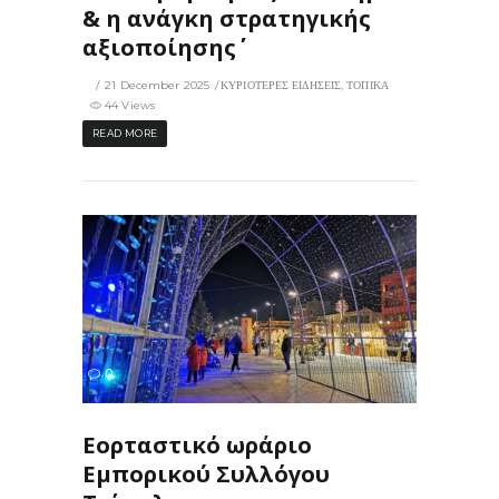
& η ανάγκη στρατηγικής
αξιοποίησης΄΄
21 December 2025
ΚΥΡΙΟΤΕΡΕΣ ΕΙΔΗΣΕΙΣ
,
ΤΟΠΙΚΑ
44 Views
READ MORE
52
0
ΙΣ
Εορταστικό ωράριο
Εμπορικού Συλλόγου