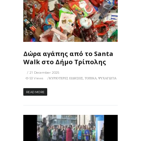
53
0
ΙΣ
Δώρα αγάπης από το Santa
Walk στο Δήμο Τρίπολης
21 December 2025
53 Views
ΚΥΡΙΟΤΕΡΕΣ ΕΙΔΗΣΕΙΣ
,
ΤΟΠΙΚΑ
,
ΨΥΧΑΓΩΓΙΑ
READ MORE