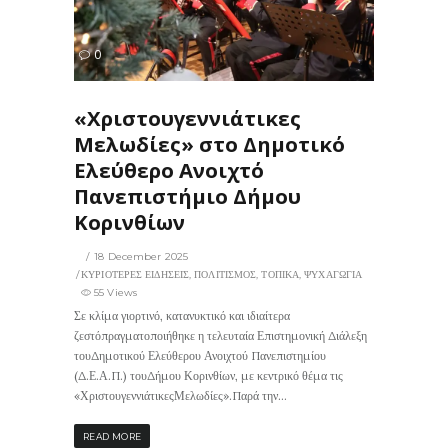
55
0
ΙΣ
«Χριστουγεννιάτικες
Μελωδίες» στο Δημοτικό
Ελεύθερο Ανοιχτό
Πανεπιστήμιο Δήμου
Κορινθίων
18 December 2025
ΚΥΡΙΟΤΕΡΕΣ ΕΙΔΗΣΕΙΣ
,
ΠΟΛΙΤΙΣΜΟΣ
,
ΤΟΠΙΚΑ
,
ΨΥΧΑΓΩΓΙΑ
55 Views
Σε κλίμα γιορτινό, κατανυκτικό και ιδιαίτερα
ζεστόπραγματοποιήθηκε η τελευταία Επιστημονική Διάλεξη
τουΔημοτικού Ελεύθερου Ανοιχτού Πανεπιστημίου
(Δ.Ε.Α.Π.) τουΔήμου Κορινθίων, με κεντρικό θέμα τις
«ΧριστουγεννιάτικεςΜελωδίες».Παρά την...
READ MORE