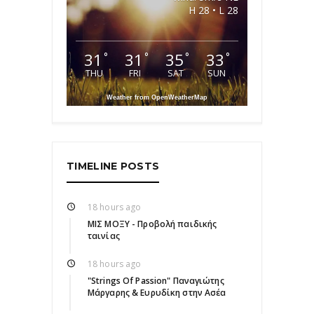
H 28 • L 28
31
31
35
33
°
°
°
°
THU
FRI
SAT
SUN
Weather from OpenWeatherMap
TIMELINE POSTS
18 hours ago
ΜΙΣ ΜΟΞΥ - Προβολή παιδικής
ταινίας
18 hours ago
"Strings Of Passion" Παναγιώτης
Μάργαρης & Ευρυδίκη στην Ασέα