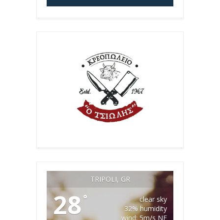
TRIPOLI, GR
28
°
clear sky
32% humidity
wind: 5m/s NE