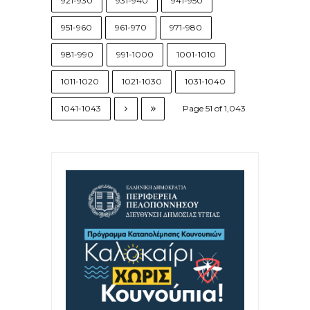
921-930
931-940
941-950
951-960
961-970
971-980
981-990
991-1000
1001-1010
1011-1020
1021-1030
1031-1040
1041-1043
Page 51 of 1,043