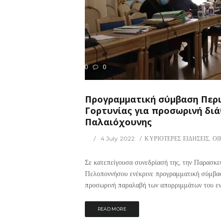
290
0
ΡΙΟΤΕΡΕΣ ΕΙΔΗΣΕΙΣ
Προγραμματική σύμβαση Περ
Γορτυνίας για προσωρινή δι
Παλαιόχουνης
4 July 2022
ΚΥΡΙΟΤΕΡΕΣ ΕΙΔΗΣΕΙΣ
,
ΟΙ
Σε κατεπείγουσα συνεδρίασή της, την Παρασκε
Πελοποννήσου ενέκρινε προγραμματική σύμβαση
προσωρινή παραλαβή των απορριμμάτων του εν 
READ MORE