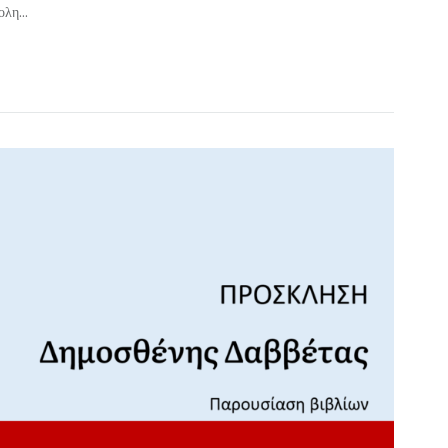
λη...