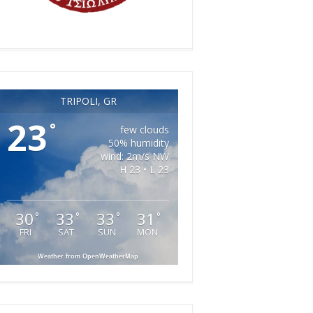
TRIPOLI, GR
23
°
few clouds
50% humidity
wind: 2m/s NW
H 23 • L 23
30
33
33
31
°
°
°
°
FRI
SAT
SUN
MON
Weather from OpenWeatherMap