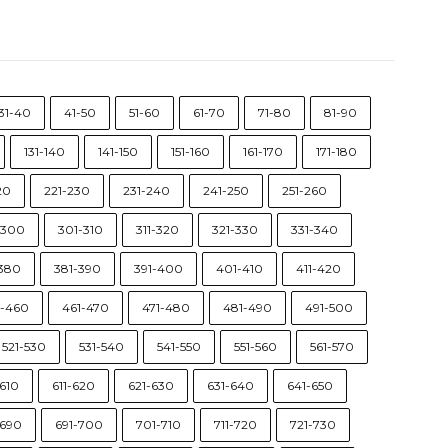
31-40
41-50
51-60
61-70
71-80
81-90
131-140
141-150
151-160
161-170
171-180
20
221-230
231-240
241-250
251-260
-300
301-310
311-320
321-330
331-340
-380
381-390
391-400
401-410
411-420
1-460
461-470
471-480
481-490
491-500
521-530
531-540
541-550
551-560
561-570
610
611-620
621-630
631-640
641-650
-690
691-700
701-710
711-720
721-730