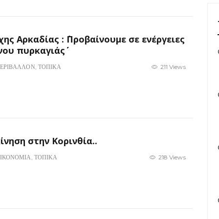
ς Αρκαδίας : ΄΄Προβαίνουμε σε ενέργειες
ου πυρκαγιάς΄΄
ΕΡΙΒΑΛΛΟΝ
,
ΤΟΠΙΚΑ
211 Views
ίνηση στην Κορινθία..
ΙΚΟΝΟΜΙΑ
,
ΤΟΠΙΚΑ
218 Views