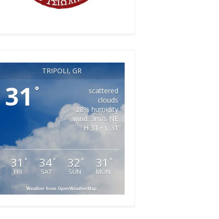
TRIPOLI, GR
31
°
scattered
clouds
28% humidity
wind: 3m/s NE
H 31 • L 31
31
34
32
31
°
°
°
°
FRI
SAT
SUN
MON
Weather from OpenWeatherMap