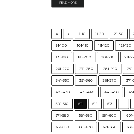
READ MORE
1-10
11-20
21-30
91-100
101-110
111-120
121-130
181-190
191-200
201-210
211-2
261-270
271-280
281-290
291
341-350
351-360
361-370
371
421-430
431-440
441-450
45
501-510
511
512
513
…
571-580
581-590
591-600
601-
651-660
661-670
671-680
681