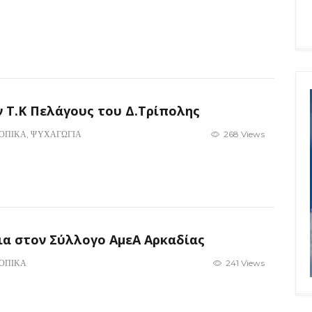
ν Τ.Κ Πελάγους του Δ.Τρίπολης
ΟΠΙΚΑ
,
ΨΥΧΑΓΩΓΙΑ
268 Views
ια στον Σύλλογο ΑμεΑ Αρκαδίας
ΟΠΙΚΑ
241 Views