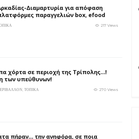
Αρκαδίας-Διαμαρτυρία για απόφαση
λατφόρμες παραγγελιών box, efood
ΟΠΙΚΑ
217 Views
πα χόρτα σε περιοχή της Τρίπολης…!
η των υπεύθυνων!
ΕΡΙΒΑΛΛΟΝ
,
ΤΟΠΙΚΑ
270 Views
ατα πήραν… την ανηφόρα, σε ποια