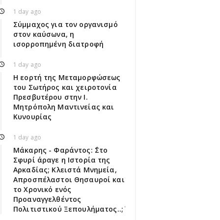
1 day ago
Σύμμαχος για τον οργανισμό
στον καύσωνα, η
ισορροπημένη διατροφή
1 day ago
Η εορτή της Μεταμορφώσεως
του Σωτήρος και χειροτονία
Πρεσβυτέρου στην Ι.
Μητρόπολη Μαντινείας και
Κυνουρίας
1 day ago
Μάκαρης - Φαράντος: ΄΄Στο
Σφυρί άραγε η Ιστορία της
Αρκαδίας; Κλειστά Μνημεία,
Απροσπέλαστοι Θησαυροί και
το Χρονικό ενός
Προαναγγελθέντος
Πολιτιστικού Ξεπουλήματος..;΄΄