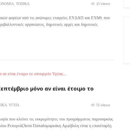
ΟΝΟΜΙΑ
,
ΤΟΠΙΚΑ
21 Views
τικών φορέων από τις ανώνυμες εταιρείες ΕΥΔΑΠ και ΕΥΑΘ, που
εριβαλλοντικές οργανώσεις, δημοτικές αρχές και δημοτικές
πτέμβριο μόνο αν είναι έτοιμο το
ΠΙΚΑ
,
ΥΓΕΙΑ
12 Views
ογία που κλείνει τις εκκρεμότητες του προγράμματος παχυσαρκίας
υνίου ΡεπορτάζΆννα Παπαδομαρκάκη Αμφίβολη είναι η επανέναρξη