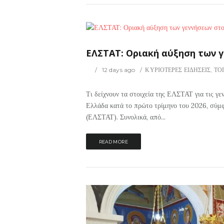
19
0
ΡΙΟΤΕΡΕΣ ΕΙΔΗΣΕΙΣ
ΕΛΣΤΑΤ: Οριακή αύξηση των 
12 days ago
ΚΥΡΙΟΤΕΡΕΣ ΕΙΔΗΣΕΙΣ
,
ΤΟ
Τι δείχνουν τα στοιχεία της ΕΛΣΤΑΤ για τις γ
Ελλάδα κατά το πρώτο τρίμηνο του 2026, σύμφ
(ΕΛΣΤΑΤ). Συνολικά, από...
READ MORE