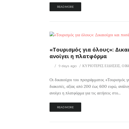
READ MORE
17
0
ΡΙΟΤΕΡΕΣ ΕΙΔΗΣΕΙΣ
«Τουρισμός για όλους»: Δικα
ανοίγει η πλατφόρμα
9 days ago
ΚΥΡΙΟΤΕΡΕΣ ΕΙΔΗΣΕΙΣ
,
ΟΙΚ
Οι δικαιούχοι του προγράμματος «Τουρισμός γ
διακοπές, αξίας από 200 έως 600 ευρώ, ανάλο
ανοίγει η πλατφόρμα για τις αιτήσεις στο...
READ MORE