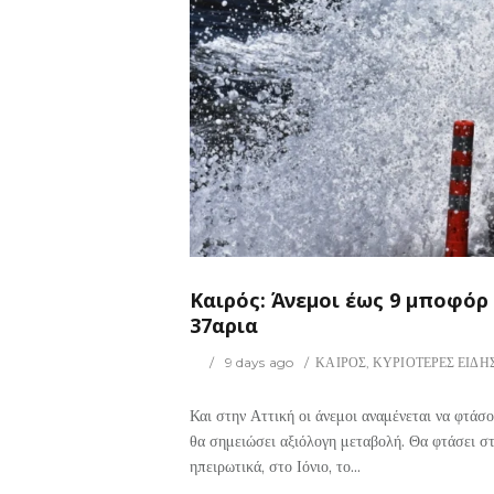
14
0
ΙΡΟΣ
Καιρός: Άνεμοι έως 9 μποφόρ
37αρια
9 days ago
ΚΑΙΡΟΣ
,
ΚΥΡΙΟΤΕΡΕΣ ΕΙΔΗ
Και στην Αττική οι άνεμοι αναμένεται να φτάσ
θα σημειώσει αξιόλογη μεταβολή. Θα φτάσει στ
ηπειρωτικά, στο Ιόνιο, το...