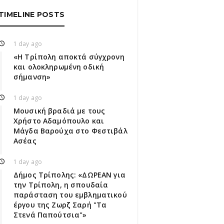
TIMELINE POSTS
1 day ago
«Η Τρίπολη αποκτά σύγχρονη
και ολοκληρωμένη οδική
σήμανση»
1 day ago
Μουσική βραδιά με τους
Χρήστο Αδαμόπουλο και
Μάγδα Βαρούχα στο Φεστιβάλ
Ασέας
1 day ago
Δήμος Τρίπολης: «ΔΩΡΕΑΝ για
την Τρίπολη, η σπουδαία
παράσταση του εμβληματικού
έργου της Ζωρζ Σαρή "Τα
Στενά Παπούτσια"»