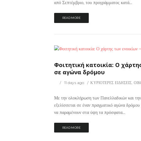
από Σεπτέμβριο, του προγράμματος κατά...
READ MORE
26
0
ΡΙΟΤΕΡΕΣ ΕΙΔΗΣΕΙΣ
Φοιτητική κατοικία: Ο χάρτη
σε αγώνα δρόμου
11 days ago
ΚΥΡΙΟΤΕΡΕΣ ΕΙΔΗΣΕΙΣ
,
ΟΙ
Με την ολοκλήρωση των Πανελλαδικών και την 
εξελίσσεται σε έναν πραγματικό αγώνα δρόμου γι
να παραμένουν στα ύψη τα πρόσφατα...
READ MORE