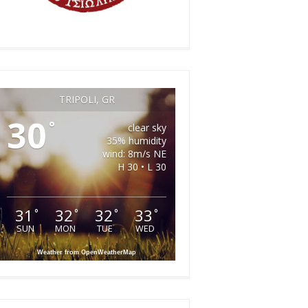
TRIPOLI, GR
30
°
clear sky
35% humidity
wind: 8m/s NE
H 30 • L 30
31
32
32
33
°
°
°
°
SUN
MON
TUE
WED
Weather from OpenWeatherMap