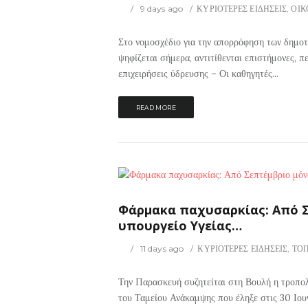
9 days ago
ΚΥΡΙΟΤΕΡΕΣ ΕΙΔΗΣΕΙΣ
,
ΟΙΚ
Στο νομοσχέδιο για την απορρόφηση των δημο
ψηφίζεται σήμερα, αντιτίθενται επιστήμονες, π
επιχειρήσεις ύδρευσης – Οι καθηγητές...
READ MORE
12
0
ΡΙΟΤΕΡΕΣ ΕΙΔΗΣΕΙΣ
Φάρμακα παχυσαρκίας: Από Σε
υπουργείο Υγείας…
11 days ago
ΚΥΡΙΟΤΕΡΕΣ ΕΙΔΗΣΕΙΣ
,
ΤΟ
Την Παρασκευή συζητείται στη Βουλή η τροπολ
του Ταμείου Ανάκαμψης που έληξε στις 30 Ιο