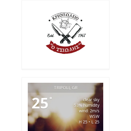
TRIPOLI, GR
25
°
clear sky
53% humidity
wind: 2m/s
WSW
H 25 • L 25