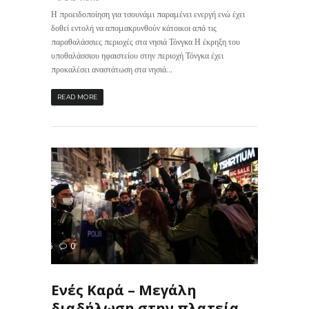
Η προειδοποίηση για τσουνάμι παραμένει ενεργή ενώ έχει
δοθεί εντολή να απομακρυνθούν κάτοικοι από τις
παραθαλάσσιες περιοχές στα νησιά Τόνγκα Η έκρηξη του
υποθαλάσσιου ηφαιστείου στην περιοχή Τόνγκα έχει
προκαλέσει αναστάτωση στα νησιά...
READ MORE
306
0
ΙΣ
Ενές Καρά – Μεγάλη
διαδήλωση στην πλατεία