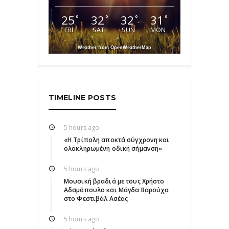
25
32
32
31
°
°
°
°
FRI
SAT
SUN
MON
Weather from OpenWeatherMap
TIMELINE POSTS
5 hours ago
«Η Τρίπολη αποκτά σύγχρονη και
ολοκληρωμένη οδική σήμανση»
5 hours ago
Μουσική βραδιά με τους Χρήστο
Αδαμόπουλο και Μάγδα Βαρούχα
στο Φεστιβάλ Ασέας
5 hours ago