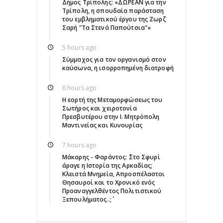
Δήμος Τρίπολης: «ΔΩΡΕΑΝ για την
Τρίπολη, η σπουδαία παράσταση
του εμβληματικού έργου της Ζωρζ
Σαρή "Τα Στενά Παπούτσια"»
5 hours ago
Σύμμαχος για τον οργανισμό στον
καύσωνα, η ισορροπημένη διατροφή
6 hours ago
Η εορτή της Μεταμορφώσεως του
Σωτήρος και χειροτονία
Πρεσβυτέρου στην Ι. Μητρόπολη
Μαντινείας και Κυνουρίας
7 hours ago
Μάκαρης - Φαράντος: ΄΄Στο Σφυρί
άραγε η Ιστορία της Αρκαδίας;
Κλειστά Μνημεία, Απροσπέλαστοι
Θησαυροί και το Χρονικό ενός
Προαναγγελθέντος Πολιτιστικού
Ξεπουλήματος..;΄΄