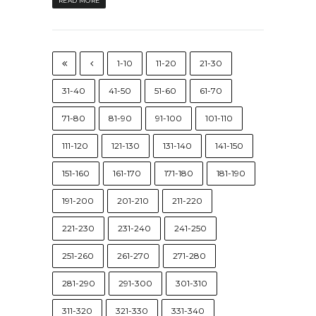
READ MORE
1-10
11-20
21-30
31-40
41-50
51-60
61-70
71-80
81-90
91-100
101-110
111-120
121-130
131-140
141-150
151-160
161-170
171-180
181-190
191-200
201-210
211-220
221-230
231-240
241-250
251-260
261-270
271-280
281-290
291-300
301-310
311-320
321-330
331-340