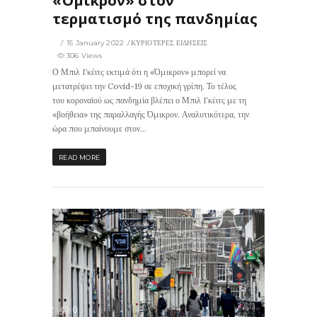
«Όμικρον» στον
τερματισμό της πανδημίας
15 January 2022
ΚΥΡΙΟΤΕΡΕΣ ΕΙΔΗΣΕΙΣ
306 Views
Ο Μπιλ Γκέιτς εκτιμά ότι η «Όμικρον» μπορεί να
μετατρέψει την Covid-19 σε εποχική γρίπη. Το τέλος
του κοροναϊού ως πανδημία βλέπει ο Μπιλ Γκέιτς με τη
«βοήθεια» της παραλλαγής Όμικρον. Αναλυτικότερα, την
ώρα που μπαίνουμε στον...
READ MORE
312
0
ΙΣ