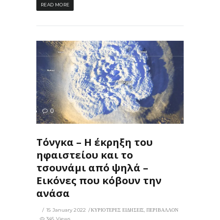
READ MORE
345
0
ΙΣ
Τόνγκα – Η έκρηξη του
ηφαιστείου και το
τσουνάμι από ψηλά –
Εικόνες που κόβουν την
ανάσα
15 January 2022
ΚΥΡΙΟΤΕΡΕΣ ΕΙΔΗΣΕΙΣ
,
ΠΕΡΙΒΑΛΛΟΝ
345 Views