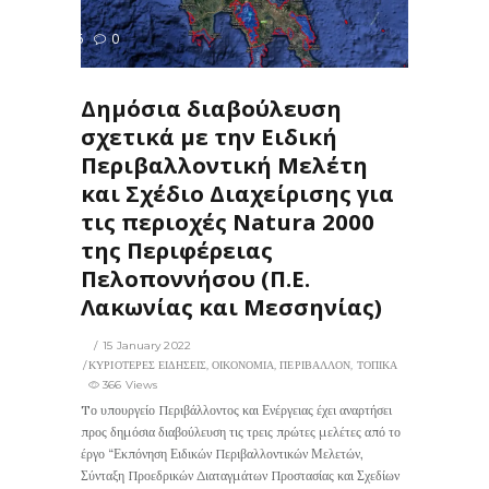
366
0
ΙΣ
Δημόσια διαβούλευση
σχετικά με την Ειδική
Περιβαλλοντική Μελέτη
και Σχέδιο Διαχείρισης για
τις περιοχές Natura 2000
της Περιφέρειας
Πελοποννήσου (Π.Ε.
Λακωνίας και Μεσσηνίας)
15 January 2022
ΚΥΡΙΟΤΕΡΕΣ ΕΙΔΗΣΕΙΣ
,
ΟΙΚΟΝΟΜΙΑ
,
ΠΕΡΙΒΑΛΛΟΝ
,
ΤΟΠΙΚΑ
366 Views
Tο υπουργείο Περιβάλλοντος και Ενέργειας έχει αναρτήσει
προς δημόσια διαβούλευση τις τρεις πρώτες μελέτες από το
έργο “Εκπόνηση Ειδικών Περιβαλλοντικών Μελετών,
Σύνταξη Προεδρικών Διαταγμάτων Προστασίας και Σχεδίων