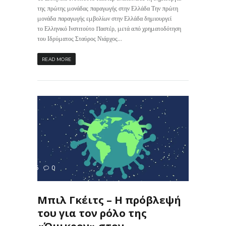
της πρώτης μονάδας παραγωγής στην Ελλάδα Την πρώτη
μονάδα παραγωγής εμβολίων στην Ελλάδα δημιουργεί
το Ελληνικό Ινστιτούτο Παστέρ, μετά από χρηματοδότηση
του Ιδρύματος Σταύρος Νιάρχος...
READ MORE
306
0
ΙΣ
Μπιλ Γκέιτς – Η πρόβλεψή
του για τον ρόλο της