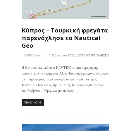
330
0
ΙΣ
Κύπρος – Τουρκική φρεγάτα
παρενόχλησε το Nautical
Geo
330 Views
15 January 2022
ΚΥΡΙΟΤΕΡΕΣ ΕΙΔΗΣΕΙΣ
Η Κύπρος είχε εκδώσει NAVTEX σε μια περιοχή της
οριοθετημένης κυπριακής ΑΟΖ. Τουρκική φρεγάτα, σύμφωνα
με πληροφορίες, παρενόχλησε το ερευνητικό σκάφος
Nautical Geo εντός της ΑΟΖ της Κύπρου νωρίς το πρωί
του Σαββάτου. Σύμφωνα με τις ίδιες...
READ MORE