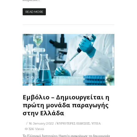
READ MORE
326
0
ΙΣ
Εμβόλιο – Δημιουργείται η
πρώτη μονάδα παραγωγής
στην Ελλάδα
16 January 2022
ΚΥΡΙΟΤΕΡΕΣ ΕΙΔΗΣΕΙΣ
,
ΥΓΕΙΑ
326 Views
Το Ελληνικό Ινστιτούτο Παστέρ ανακοίνωσε τη δημιουργία