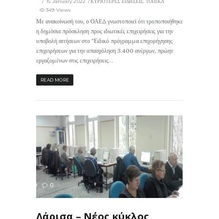
15 January 2022
ΚΥΡΙΟΤΕΡΕΣ ΕΙΔΗΣΕΙΣ
,
ΤΟΠΙΚΑ
349 Views
Με ανακοίνωσή του, ο ΟΑΕΔ γνωστοποιεί ότι τροποποιήθηκε
η δημόσια πρόσκληση προς ιδιωτικές επιχειρήσεις για την
υποβολή αιτήσεων στο “Ειδικό πρόγραμμα επιχορήγησης
επιχειρήσεων για την απασχόληση 3.400 ανέργων, πρώην
εργαζομένων στις επιχειρήσεις...
READ MORE
299
0
ΙΣ
Λάρισα – Nέος κύκλος