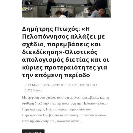
112
0
ΙΣ
Δημήτρης Πτωχός: «Η
Πελοπόννησος αλλάζει με
σχέδιο, παρεμβάσεις και
διεκδίκηση»-Ολιστικός
απολογισμός διετίας και οι
κύριες προτεραιότητες για
την επόμενη περίοδο
19 March 2026
ΚΥΡΙΟΤΕΡΕΣ ΕΙΔΗΣΕΙΣ
,
ΤΟΠΙΚΑ
112 Views
Με έμφαση στο σχέδιο, τις στοχευμένες παρεμβάσεις και τη
σταθερή διεκδίκηση για την ανάπτυξη της Πελοποννήσου, ο
Περιφερειάρχης Πελοποννήσου παρουσίασε στο
Περιφερειακό Συμβούλιο το αποτύπωμα των δύο πρώτων
ετών της διοίκησής του, αναδεικνύοντας...