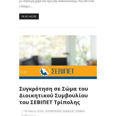
με ιδιαίτερη χαρά και τιμή σας ανακοινώνουμε πως θα ειναι
επίσημο...
READ MORE
97
0
ΙΣ
Συγκρότηση σε Σώμα του
Διοικητικού Συμβουλίου
του ΣΕΒΙΠΕΤ Τρίπολης
19 March 2026
ΚΥΡΙΟΤΕΡΕΣ ΕΙΔΗΣΕΙΣ
,
ΤΟΠΙΚΑ
97 Views