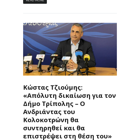
READ MORE
55
0
ΙΣ
Κώστας Τζιούμης:
«Απόλυτη δικαίωση για τον
Δήμο Τρίπολης – Ο
Ανδριάντας του
Κολοκοτρώνη θα
συντηρηθεί και θα
επιστρέψει στη θέση του»