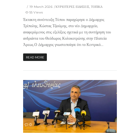
19 March 2026
ΚΥΡΙΟΤΕΡΕΣ ΕΙΔΗΣΕΙΣ
,
ΤΟΠΙΚΑ
55 Views
Έκτακτη συνέντευξη Τύπου παραχώρησε ο Δήμαρχος
Τρίπολης, Κώστας Τζιούμης, στο νέο Δημαρχείο,
αναφερόμενος στις εξελίξεις σχετικά με τη συντήρηση του
ανδριάντα του Θεόδωρος Κολοκοτρώνης στην Πλατεία
Άρεως.Ο Δήμαρχος γνωστοποίησε ότι το Κεντρικό...
READ MORE
86
0
ΙΣ