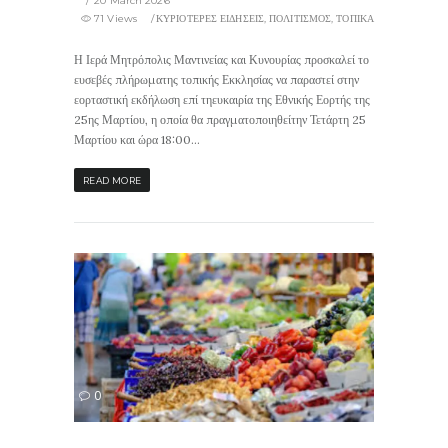
20 March 2026
71 Views
ΚΥΡΙΟΤΕΡΕΣ ΕΙΔΗΣΕΙΣ
,
ΠΟΛΙΤΙΣΜΟΣ
,
ΤΟΠΙΚΑ
Η Ιερά Μητρόπολις Μαντινείας και Κυνουρίας προσκαλεί το
ευσεβές πλήρωματης τοπικής Εκκλησίας να παραστεί στην
εορταστική εκδήλωση επί τηευκαιρία της Εθνικής Εορτής της
25ης Μαρτίου, η οποία θα πραγματοποιηθείτην Τετάρτη 25
Μαρτίου και ώρα 18:00...
READ MORE
73
0
ΙΣ