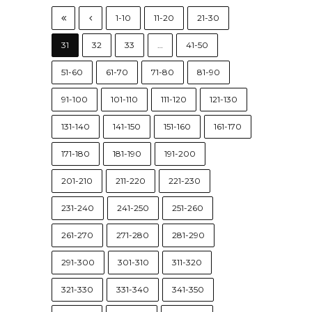
1-10
11-20
21-30
31
32
33
…
41-50
51-60
61-70
71-80
81-90
91-100
101-110
111-120
121-130
131-140
141-150
151-160
161-170
171-180
181-190
191-200
201-210
211-220
221-230
231-240
241-250
251-260
261-270
271-280
281-290
291-300
301-310
311-320
321-330
331-340
341-350