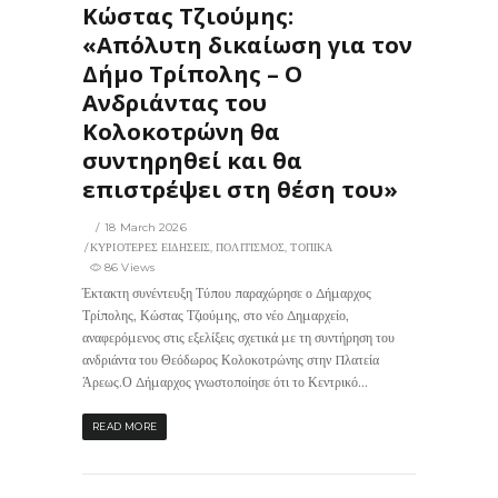
Κώστας Τζιούμης:
«Απόλυτη δικαίωση για τον
Δήμο Τρίπολης – Ο
Ανδριάντας του
Κολοκοτρώνη θα
συντηρηθεί και θα
επιστρέψει στη θέση του»
18 March 2026
ΚΥΡΙΟΤΕΡΕΣ ΕΙΔΗΣΕΙΣ
,
ΠΟΛΙΤΙΣΜΟΣ
,
ΤΟΠΙΚΑ
86 Views
Έκτακτη συνέντευξη Τύπου παραχώρησε ο Δήμαρχος
Τρίπολης, Κώστας Τζιούμης, στο νέο Δημαρχείο,
αναφερόμενος στις εξελίξεις σχετικά με τη συντήρηση του
ανδριάντα του Θεόδωρος Κολοκοτρώνης στην Πλατεία
Άρεως.Ο Δήμαρχος γνωστοποίησε ότι το Κεντρικό...
READ MORE