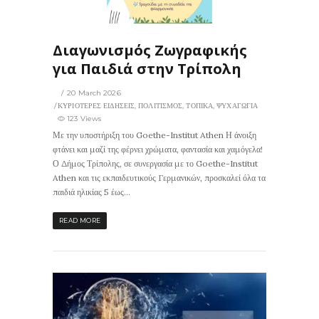
123
0
ΙΣ
Διαγωνισμός Ζωγραφικής
για Παιδιά στην Τρίπολη
20 March 2026
ΚΥΡΙΟΤΕΡΕΣ ΕΙΔΗΣΕΙΣ
,
ΠΟΛΙΤΙΣΜΟΣ
,
ΤΟΠΙΚΑ
,
ΨΥΧΑΓΩΓΙΑ
123 Views
Με την υποστήριξη του Goethe-Institut Athen Η άνοιξη
φτάνει και μαζί της φέρνει χρώματα, φαντασία και χαμόγελα!
Ο Δήμος Τρίπολης, σε συνεργασία με το Goethe-Institut
Athen και τις εκπαιδευτικούς Γερμανικών, προσκαλεί όλα τα
παιδιά ηλικίας 5 έως...
READ MORE