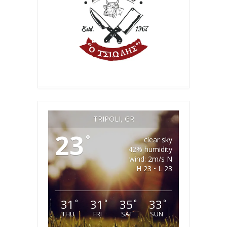
TRIPOLI, GR
23
°
clear sky
42% humidity
wind: 2m/s N
H 23 • L 23
31
31
35
33
°
°
°
°
THU
FRI
SAT
SUN