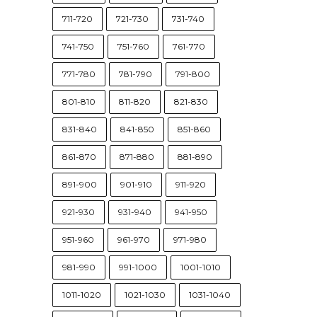
711-720
721-730
731-740
741-750
751-760
761-770
771-780
781-790
791-800
801-810
811-820
821-830
831-840
841-850
851-860
861-870
871-880
881-890
891-900
901-910
911-920
921-930
931-940
941-950
951-960
961-970
971-980
981-990
991-1000
1001-1010
1011-1020
1021-1030
1031-1040