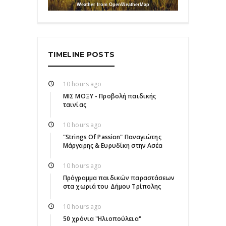
Weather from OpenWeatherMap
TIMELINE POSTS
10 hours ago
ΜΙΣ ΜΟΞΥ - Προβολή παιδικής
ταινίας
10 hours ago
"Strings Of Passion" Παναγιώτης
Μάργαρης & Ευρυδίκη στην Ασέα
10 hours ago
Πρόγραμμα παιδικών παραστάσεων
στα χωριά του Δήμου Τρίπολης
10 hours ago
50 χρόνια "Ηλιοπούλεια"