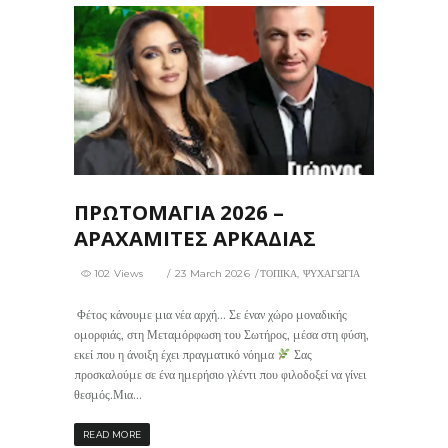
0
ΠΡΩΤΟΜΑΓΙΑ 2026 –
ΑΡΑΧΑΜΙΤΕΣ ΑΡΚΑΔΙΑΣ
102 Views
23 March 2026
ΤΟΠΙΚΑ
,
ΨΥΧΑΓΩΓΙΑ
Φέτος κάνουμε μια νέα αρχή… Σε έναν χώρο μοναδικής
ομορφιάς, στη Μεταμόρφωση του Σωτήρος, μέσα στη φύση,
εκεί που η άνοιξη έχει πραγματικό νόημα
Σας
προσκαλούμε σε ένα ημερήσιο γλέντι που φιλοδοξεί να γίνει
θεσμός.Μια...
READ MORE