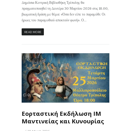
Δημόσια Κεντρική Βιβλιοθήκη Τρίπολης θα
πραγματοποιηθεί τη Δευτέρα 30 Μαρτίου 2026 στις 18.00,
βιωματική δράση με θέμα: «Όσα δεν είπε το παραμύθι: Οι
ήρωες του παραμυθιού αποκτούν φωνή». Ο...
READ MORE
71
0
ΙΣ
Εορταστική Εκδήλωση ΙΜ
Μαντινείας και Κυνουρίας