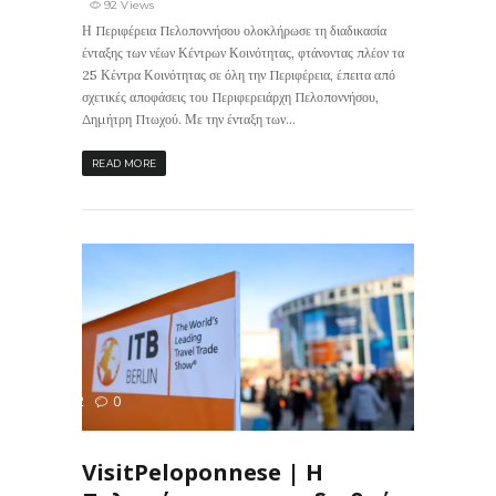
92 Views
Η Περιφέρεια Πελοποννήσου ολοκλήρωσε τη διαδικασία
ένταξης των νέων Κέντρων Κοινότητας, φτάνοντας πλέον τα
25 Κέντρα Κοινότητας σε όλη την Περιφέρεια, έπειτα από
σχετικές αποφάσεις του Περιφερειάρχη Πελοποννήσου,
Δημήτρη Πτωχού. Με την ένταξη των...
READ MORE
132
0
ΙΣ
VisitPeloponnese | Η