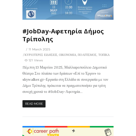
121
0
ΙΣ
#JobDay-Αφετηρία Δήμος
Τρίπολης
11 March 2025
ΚΥΡΙΟΤΕΡΕΣ ΕΙΔΗΣΕΙΣ
,
ΟΙΚΟΝΟΜΙΑ
,
ΠΟΛΙΤΙΣΜΟΣ
,
ΤΟΠΙΚΑ
121 Views
Πέμπτη 13 Μαρτίου 2025, Μαλλιαροπούλειο Δημοτικό
Θέατρο Στο πλαίσιο των δράσεων «Επί το Έργον» το
skywalker.gr-Εργασία στη Ελλάδα σε συνεργασία με τον
Δήμο Τρίπολης πρόκειται να πραγματοποιήσει για τρίτη
συνεχή χρονιά το #JobDay-Αφετηρία...
READ MORE