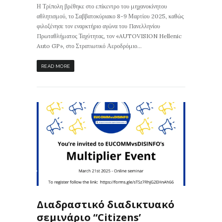
Η Τρίπολη βρέθηκε στο επίκεντρο του μηχανοκίνητου
αθλητισμού, το Σαββατοκύριακο 8-9 Μαρτίου 2025, καθώς
φιλοξένησε τον εναρκτήριο αγώνα του Πανελληνίου
Πρωταθλήματος Ταχύτητας, τον «AUTOVISION Hellenic
Auto GP», στο Στρατιωτικό Αεροδρόμιο...
READ MORE
107
0
ΙΣ
Διαδραστικό διαδικτυακό
σεμινάριο “Citizens’