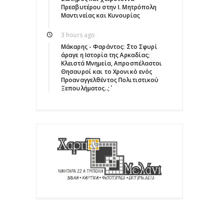
Πρεσβυτέρου στην Ι. Μητρόπολη
Μαντινείας και Κυνουρίας
3 hours ago
Μάκαρης - Φαράντος: ΄΄Στο Σφυρί
άραγε η Ιστορία της Αρκαδίας;
Κλειστά Μνημεία, Απροσπέλαστοι
Θησαυροί και το Χρονικό ενός
Προαναγγελθέντος Πολιτιστικού
Ξεπουλήματος..;΄΄