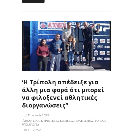
11
0
‘Η Τρίπολη απέδειξε για
άλλη μια φορά ότι μπορεί
να φιλοξενεί αθλητικές
διοργανώσεις”
11 March 2025
ΑΘΛΗΤΙΚΑ
,
ΚΥΡΙΟΤΕΡΕΣ ΕΙΔΗΣΕΙΣ
,
ΠΟΛΙΤΙΣΜΟΣ
,
ΤΟΠΙΚΑ
,
ΨΥΧΑΓΩΓΙΑ
111 Views