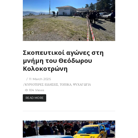
104
0
ΙΣ
Σκοπευτικοί αγώνες στη
μνήμη του Θεόδωρου
Κολοκοτρώνη
11 March 2025
ΚΥΡΙΟΤΕΡΕΣ ΕΙΔΗΣΕΙΣ
,
ΤΟΠΙΚΑ
,
ΨΥΧΑΓΩΓΙΑ
104 Views
READ MORE