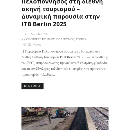
Πελοπόννησος στη διεθνή
σκηνή τουρισμού –
Δυναμική παρουσία στην
ITB Berlin 2025
11 March 2025
ΚΥΡΙΟΤΕΡΕΣ ΕΙΔΗΣΕΙΣ
,
ΠΟΛΙΤΙΣΜΟΣ
,
ΤΟΠΙΚΑ
132 Views
Η Περιφέρεια Πελοποννήσου συμμετείχε δυναμικά στη
Διεθνή Έκθεση Τουρισμού ITB Berlin 2025, ως συνεκθέτης
του ΕΟΤ, εκπροσωπώντας την αυθεντική ελληνική φιλοξενία
και τις ανεξάντλητες ταξιδιωτικές εμπειρίες που προσφέρει ο
προορισμός. –Διεθνείς...
READ MORE