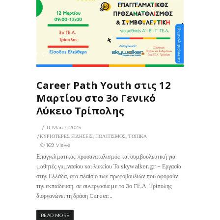
169
0
ΙΣ
Career Path Youth στις 12
Μαρτίου στο 3ο Γενικό
Λύκειο Τρίπολης
11 March 2025
ΚΥΡΙΟΤΕΡΕΣ ΕΙΔΗΣΕΙΣ
,
ΠΟΛΙΤΙΣΜΟΣ
,
ΤΟΠΙΚΑ
169 Views
Επαγγελματικός προσανατολισμός και συμβουλευτική για
μαθητές γυμνασίου και λυκείου Το skywalker.gr – Εργασία
στην Ελλάδα, στο πλαίσιο των πρωτοβουλιών που αφορούν
την εκπαίδευση, σε συνεργασία με το 3ο ΓΕ.Λ. Τρίπολης
διοργανώνει τη δράση Career...
READ MORE