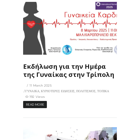
2
0
Εκδήλωση για την Ημέρα
της Γυναίκας στην Τρίπολη
11 March 2025
ΓΥΝΑΙΚΑ
,
ΚΥΡΙΟΤΕΡΕΣ ΕΙΔΗΣΕΙΣ
,
ΠΟΛΙΤΙΣΜΟΣ
,
ΤΟΠΙΚΑ
192 Views
READ MORE