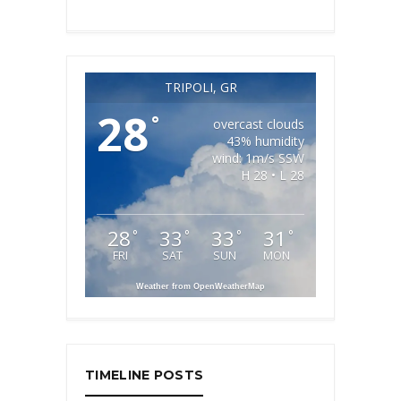
TRIPOLI, GR
28
°
overcast clouds
43% humidity
wind: 1m/s SSW
H 28 • L 28
28
33
33
31
°
°
°
°
FRI
SAT
SUN
MON
Weather from OpenWeatherMap
TIMELINE POSTS