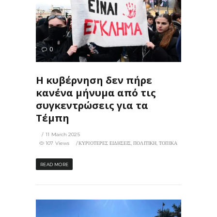
107
0
ΙΣ
Η κυβέρνηση δεν πήρε
κανένα μήνυμα από τις
συγκεντρώσεις για τα
Τέμπη
11 March 2025
107 Views
ΚΥΡΙΟΤΕΡΕΣ ΕΙΔΗΣΕΙΣ
,
ΠΟΛΙΤΙΚΗ
,
ΤΟΠΙΚΑ
READ MORE