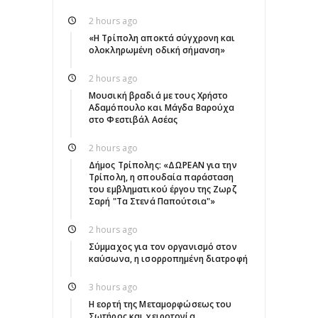
2 hours ago
«Η Τρίπολη αποκτά σύγχρονη και
ολοκληρωμένη οδική σήμανση»
2 hours ago
Μουσική βραδιά με τους Χρήστο
Αδαμόπουλο και Μάγδα Βαρούχα
στο Φεστιβάλ Ασέας
2 hours ago
Δήμος Τρίπολης: «ΔΩΡΕΑΝ για την
Τρίπολη, η σπουδαία παράσταση
του εμβληματικού έργου της Ζωρζ
Σαρή "Τα Στενά Παπούτσια"»
2 hours ago
Σύμμαχος για τον οργανισμό στον
καύσωνα, η ισορροπημένη διατροφή
3 hours ago
Η εορτή της Μεταμορφώσεως του
Σωτήρος και χειροτονία