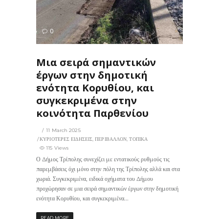
115
0
ΙΣ
Μια σειρά σημαντικών
έργων στην δημοτική
ενότητα Κορυθίου, και
συγκεκριμένα στην
κοινότητα Παρθενίου
11 March 2025
ΚΥΡΙΟΤΕΡΕΣ ΕΙΔΗΣΕΙΣ
,
ΠΕΡΙΒΑΛΛΟΝ
,
ΤΟΠΙΚΑ
115 Views
Ο Δήμος Τρίπολης συνεχίζει με εντατικούς ρυθμούς τις
παρεμβάσεις όχι μόνο στην πόλη της Τρίπολης αλλά και στα
χωριά. Συγκεκριμένα, ειδικά οχήματα του Δήμου
προχώρησαν σε μια σειρά σημαντικών έργων στην δημοτική
ενότητα Κορυθίου, και συγκεκριμένα...
READ MORE