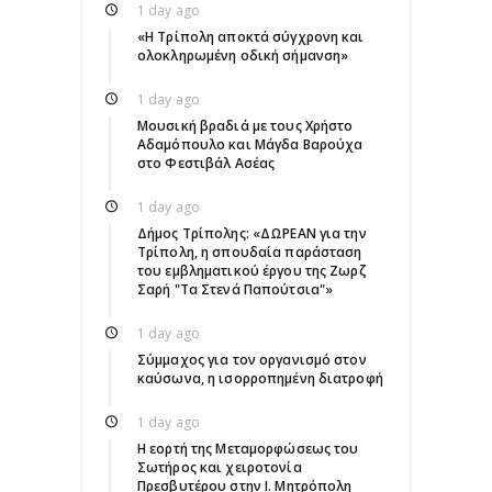
1 day ago
«Η Τρίπολη αποκτά σύγχρονη και
ολοκληρωμένη οδική σήμανση»
1 day ago
Μουσική βραδιά με τους Χρήστο
Αδαμόπουλο και Μάγδα Βαρούχα
στο Φεστιβάλ Ασέας
1 day ago
Δήμος Τρίπολης: «ΔΩΡΕΑΝ για την
Τρίπολη, η σπουδαία παράσταση
του εμβληματικού έργου της Ζωρζ
Σαρή "Τα Στενά Παπούτσια"»
1 day ago
Σύμμαχος για τον οργανισμό στον
καύσωνα, η ισορροπημένη διατροφή
1 day ago
Η εορτή της Μεταμορφώσεως του
Σωτήρος και χειροτονία
Πρεσβυτέρου στην Ι. Μητρόπολη