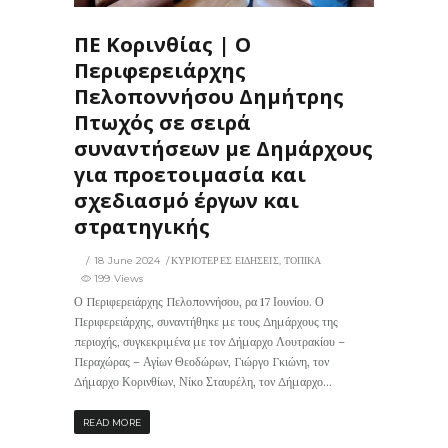
ΠΕ Κορινθίας | Ο
Περιφερειάρχης
Πελοποννήσου Δημήτρης
Πτωχός σε σειρά
συναντήσεων με Δημάρχους
για προετοιμασία και
σχεδιασμό έργων και
στρατηγικής
18 June 2024
ΚΥΡΙΟΤΕΡΕΣ ΕΙΔΗΣΕΙΣ
,
ΤΟΠΙΚΑ
199 Views
Ο Περιφερειάρχης Πελοποννήσου, ρα 17 Ιουνίου. Ο
Περιφερειάρχης, συναντήθηκε με τους Δημάρχους της
περιοχής, συγκεκριμένα με τον Δήμαρχο Λουτρακίου –
Περαχώρας – Αγίων Θεοδώρων, Γιώργο Γκιώνη, τον
Δήμαρχο Κορινθίων, Νίκο Σταυρέλη, τον Δήμαρχο...
READ MORE