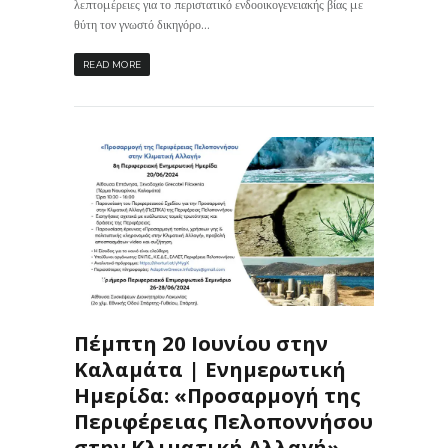
λεπτομέρειες για το περιστατικό ενδοοικογενειακής βίας με
θύτη τον γνωστό δικηγόρο...
READ MORE
164
0
ΙΣ
Πέμπτη 20 Ιουνίου στην
Καλαμάτα | Ενημερωτική
Ημερίδα: «Προσαρμογή της
Περιφέρειας Πελοποννήσου
στην Κλιματική Αλλαγή»