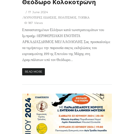
Θεόδωρο Κολοκοτρώνη
17 June 2024
ΚΥΡΙΟΤΕΡΕΣ ΕΙΔΗΣΕΙΣ
,
ΠΟΛΙΤΙΣΜΟΣ
,
ΤΟΠΙΚΑ
187 Views
Επαναστατημένων Ελλήνων κατά τωνστρατευμάτων του
Ιμπραήμ ΠΕΡΙΦΕΡΕΙΑΚΗ ΕΝΟΤΗΤΑ
ΑΡΚΑΔΙΑΣΔΗΜΟΣ ΜΕΓΑΛΟΠΟΛΗΣ Σας προσκαλούμε
να τιμήσετεμε την παρουσία σαςτις εκδηλώσεις του
εορτασμούτης 199 ης Επετείου της Μάχης στη
Δραμπάλατων υπό τον Θεόδωρο...
READ MORE