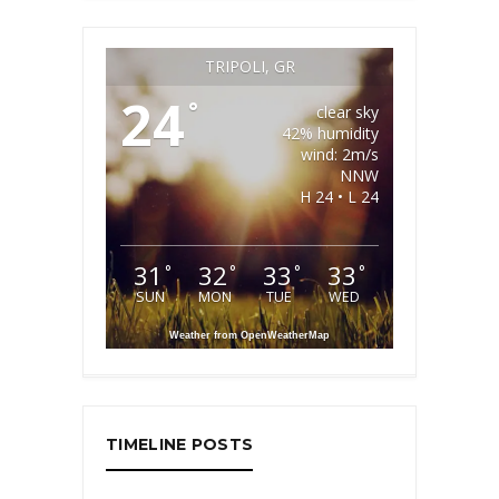
TRIPOLI, GR
24
°
clear sky
42% humidity
wind: 2m/s
NNW
H 24 • L 24
31
32
33
33
°
°
°
°
SUN
MON
TUE
WED
Weather from OpenWeatherMap
TIMELINE POSTS