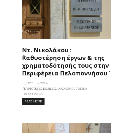
189
0
ΙΣ
Ντ. Νικολάκου :
΄΄Καθυστέρηση έργων & της
χρηματοδότησής τους στην
Περιφέρεια Πελοποννήσου΄΄
17 June 2024
ΚΥΡΙΟΤΕΡΕΣ ΕΙΔΗΣΕΙΣ
,
ΟΙΚΟΝΟΜΙΑ
,
ΤΟΠΙΚΑ
189 Views
READ MORE