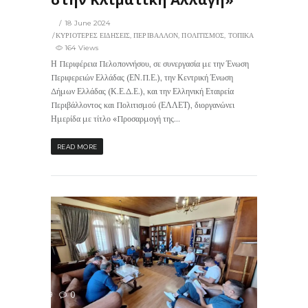
18 June 2024
ΚΥΡΙΟΤΕΡΕΣ ΕΙΔΗΣΕΙΣ
,
ΠΕΡΙΒΑΛΛΟΝ
,
ΠΟΛΙΤΙΣΜΟΣ
,
ΤΟΠΙΚΑ
164 Views
Η Περιφέρεια Πελοποννήσου, σε συνεργασία με την Ένωση
Περιφερειών Ελλάδας (ΕΝ.Π.Ε.), την Κεντρική Ένωση
Δήμων Ελλάδας (Κ.Ε.Δ.Ε.), και την Ελληνική Εταιρεία
Περιβάλλοντος και Πολιτισμού (ΕΛΛΕΤ), διοργανώνει
Ημερίδα με τίτλο «Προσαρμογή της...
READ MORE
199
0
ΙΣ