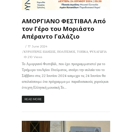
210
0
ΙΣ
ΑΜΟΡΓΙΑΝΟ ΦΕΣΤΙΒΑΛ Από
τον Γέρο του Μοριάστο
Απέραντο Γαλάζιο
17 June 2024
ΚΥΡΙΟΤΕΡΕΣ ΕΙΔΗΣΕΙΣ
,
ΠΟΛΙΤΙΣΜΟΣ
,
ΤΟΠΙΚΑ
,
ΨΥΧΑΓΩΓΙΑ
210 Views
Το Αμοργιανό Φεστιβάλ, που έχει προγραμματιστεί για το
Τριήμερο τουΑγίου Πνεύματος, ανοίγει την αυλαία του το
Σάββατο στις 22 Ιουνίου 2024 καιμεχρι τις 24 Ιουνίου θα
απολαύσουμε ένα πρόγραμμα με παραδοσιακούς χορούςκαι
έντεχνη Ελληνική μουσική.Το...
READ MORE