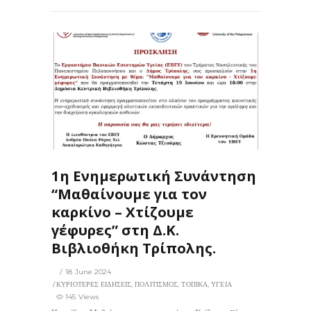
145
0
ΙΣ
1η Ενημερωτική Συνάντηση
“Μαθαίνουμε για τον
καρκίνο – Χτίζουμε
γέφυρες” στη Δ.Κ.
Βιβλιοθήκη Τρίπολης.
18 June 2024
ΚΥΡΙΟΤΕΡΕΣ ΕΙΔΗΣΕΙΣ
,
ΠΟΛΙΤΙΣΜΟΣ
,
ΤΟΠΙΚΑ
,
ΥΓΕΙΑ
145 Views