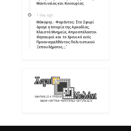
Μαντινείας και Κυνουρίας
1 day ago
Μάκαρης - Φαράντος: ΄΄Στο Σφυρί
άραγε η Ιστορία της Αρκαδίας;
Κλειστά Μνημεία, Απροσπέλαστοι
Θησαυροί και το Χρονικό ενός
Προαναγγελθέντος Πολιτιστικού
Ξεπουλήματος..;΄΄