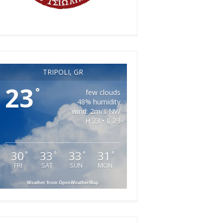
TRIPOLI, GR
23
°
few clouds
48% humidity
wind: 2m/s NW
H 23 • L 23
30
33
33
31
°
°
°
°
FRI
SAT
SUN
MON
Weather from OpenWeatherMap