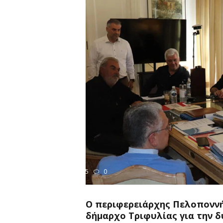
305
0
ΡΙΟΤΕΡΕΣ ΕΙΔΗΣΕΙΣ
Ο περιφερειάρχης Πελοποννή
δήμαρχο Τριφυλίας για την 