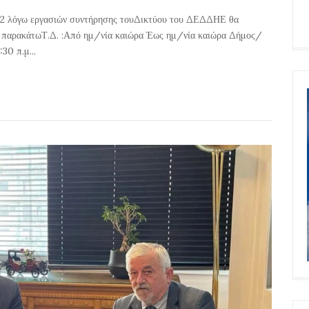
22 λόγω εργασιών συντήρησης τουΔικτύου του ΔΕΔΔΗΕ θα
α παρακάτωΤ.Δ. :Από ημ/νία καιώρα Έως ημ/νία καιώρα Δήμος/
0 π.μ...