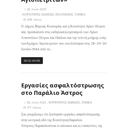
26 June 2023
ΚΥΡΙΟΤΕΡΕΣ ΕΙΔΗΣΕΙΣ
,
ΠΟΛΙΤΙΣΜΟΣ
,
ΤΟΠΙΚΑ
208 Views
Ο Δήμος Βόρειας Κυνουρίας και η Κοινότητα Αγίου Πέτρου
σας προσκαλούν στις εκδηλώσειςεορτασμού των Αγίων
Αποστόλων Πέτρου και Παύλου και την τελετή μνήμης υπέρ
τωνΑμάχων Αγιοπετριτών που εκτελέστηκαν στις 28-29-30
Ιουνίου 1944 από τα...
READ MORE
Εργασίες ασφαλτόστρωσης
στο Παράλιο Άστρος
26 June 2023
ΚΥΡΙΟΤΕΡΕΣ ΕΙΔΗΣΕΙΣ
,
ΤΟΠΙΚΑ
177 Views
Σας γνωρίζουμε ότι ξεκίνησαν εργασίες ασφαλτόστρωσης
στην κεντρική οδό της ΚοινότηταςΠαραλίου
Άστρους.Παρακαλούνται οι κάτοικοι και οι επισκέπτες της