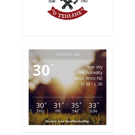
TRIPOLI, GR
30
°
clear sky
29% humidity
wind: 9m/s NE
H 30 • L 30
30
31
35
33
°
°
°
°
THU
FRI
SAT
SUN
Weather from OpenWeatherMap