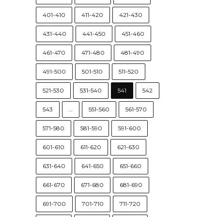
401-410
411-420
421-430
431-440
441-450
451-460
461-470
471-480
481-490
491-500
501-510
511-520
521-530
531-540
541
542
543
…
551-560
561-570
571-580
581-590
591-600
601-610
611-620
621-630
631-640
641-650
651-660
661-670
671-680
681-690
691-700
701-710
711-720