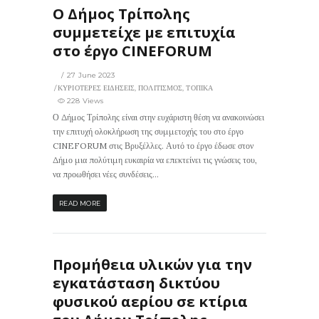
Ο Δήμος Τρίπολης
συμμετείχε με επιτυχία
στο έργο CINEFORUM
27 June 2023
ΚΥΡΙΟΤΕΡΕΣ ΕΙΔΗΣΕΙΣ
,
ΠΟΛΙΤΙΣΜΟΣ
,
ΤΟΠΙΚΑ
228 Views
Ο Δήμος Τρίπολης είναι στην ευχάριστη θέση να ανακοινώσει
την επιτυχή ολοκλήρωση της συμμετοχής του στο έργο
CINEFORUM στις Βρυξέλλες. Αυτό το έργο έδωσε στον
Δήμο μια πολύτιμη ευκαιρία να επεκτείνει τις γνώσεις του,
να προωθήσει νέες συνδέσεις...
READ MORE
Προμήθεια υλικών για την
εγκατάσταση δικτύου
φυσικού αερίου σε κτίρια