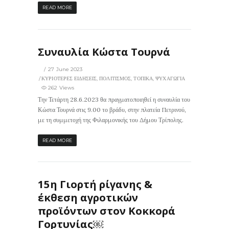
READ MORE
Συναυλία Κώστα Τουρνά
27 June 2023
ΚΥΡΙΟΤΕΡΕΣ ΕΙΔΗΣΕΙΣ
,
ΠΟΛΙΤΙΣΜΟΣ
,
ΤΟΠΙΚΑ
,
ΨΥΧΑΓΩΓΙΑ
262 Views
Την Τετάρτη 28.6.2023 θα πραγματοποιηθεί η συναυλία του
Κώστα Τουρνά στις 9.00 το βράδυ, στην πλατεία Πετρινού,
με τη συμμετοχή της Φιλαρμονικής του Δήμου Τρίπολης.
READ MORE
15η Γιορτή ρίγανης &
έκθεση αγροτικών
προϊόντων στον Κοκκορά
Γορτυνίας￼