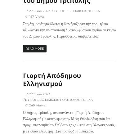
του Δήμου Τρίπολης
27 June 2023
ΚΥΡΙΟΤΕΡΕΣ ΕΙΔΗΣΕΙΣ
,
ΤΟΠΙΚΑ
197 Views
Στη δημοσιότητα δίνεται η διακήρυξη για την προμήθεια
υλικών για την εγκατάσταση δικτύου φυσικού αερίου σε κτίρια
του Δήμου Τρίπολης. Περισσότερα, διαβάστε εδώ.
READ MORE
Γιορτή Απόδημου
Ελληνισμού
27 June 2023
ΚΥΡΙΟΤΕΡΕΣ ΕΙΔΗΣΕΙΣ
,
ΠΟΛΙΤΙΣΜΟΣ
,
ΤΟΠΙΚΑ
249 Views
Ο Δήμος Τρίπολης ανακοινώνει τη Γιορτή Απόδημου
Ελληνισμού με αφιέρωμα στον Μίκη Θεοδωράκη που θα
πραγματοποιηθεί το Σάββατο 1/7/2023 στη Βλαχοκερασιά,
με είσοδο ελεύθερη. Στο τραγούδι η Γλυκερία.