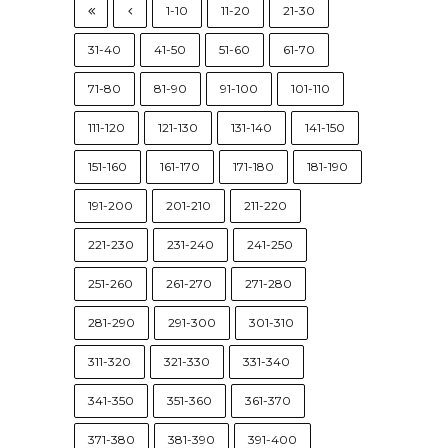
1-10
11-20
21-30
31-40
41-50
51-60
61-70
71-80
81-90
91-100
101-110
111-120
121-130
131-140
141-150
151-160
161-170
171-180
181-190
191-200
201-210
211-220
221-230
231-240
241-250
251-260
261-270
271-280
281-290
291-300
301-310
311-320
321-330
331-340
341-350
351-360
361-370
371-380
381-390
391-400