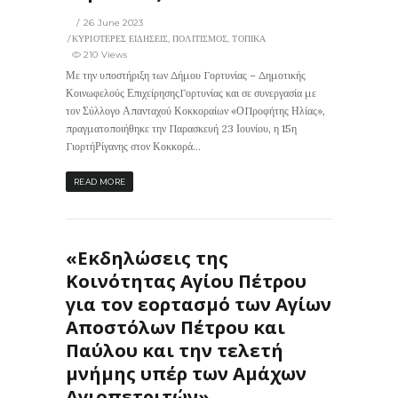
26 June 2023
ΚΥΡΙΟΤΕΡΕΣ ΕΙΔΗΣΕΙΣ
,
ΠΟΛΙΤΙΣΜΟΣ
,
ΤΟΠΙΚΑ
210 Views
Με την υποστήριξη των Δήμου Γορτυνίας – Δημοτικής
Κοινωφελούς ΕπιχείρησηςΓορτυνίας και σε συνεργασία με
τον Σύλλογο Απανταχού Κοκκοραίων «ΟΠροφήτης Ηλίας»,
πραγματοποιήθηκε την Παρασκευή 23 Ιουνίου, η 15η
ΓιορτήΡίγανης στον Κοκκορά...
READ MORE
«Εκδηλώσεις της
Κοινότητας Αγίου Πέτρου
για τον εορτασμό των Αγίων
Αποστόλων Πέτρου και
Παύλου και την τελετή
μνήμης υπέρ των Αμάχων
Αγιοπετριτών»