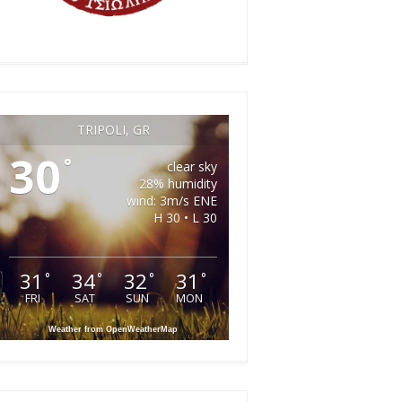
TRIPOLI, GR
30
°
clear sky
28% humidity
wind: 3m/s ENE
H 30 • L 30
31
34
32
31
°
°
°
°
FRI
SAT
SUN
MON
Weather from OpenWeatherMap