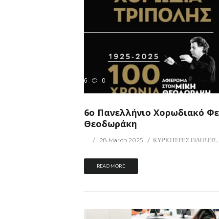
116
0
ΡΙΟΤΕΡΕΣ ΕΙΔΗΣΕΙΣ
6ο Πανελλήνιο Χορωδιακό Φε
Θεοδωράκη
28 March 2025
ΚΥΡΙΟΤΕΡΕΣ ΕΙΔΗΣΕΙΣ
READ MORE