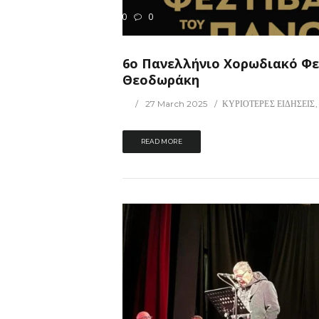
180
0
ΡΙΟΤΕΡΕΣ ΕΙΔΗΣΕΙΣ
6ο Πανελλήνιο Χορωδιακό Φε
Θεοδωράκη
27 March 2025
ΚΥΡΙΟΤΕΡΕΣ ΕΙΔΗΣΕΙΣ
READ MORE